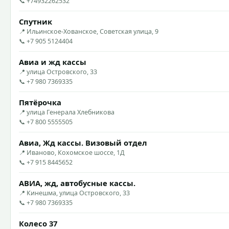
📞 +74932262532
Спутник
📍 Ильинское-Хованское, Советская улица, 9
📞 +7 905 5124404
Авиа и жд кассы
📍 улица Островского, 33
📞 +7 980 7369335
Пятёрочка
📍 улица Генерала Хлебникова
📞 +7 800 5555505
Авиа, Жд кассы. Визовый отдел
📍 Иваново, Кохомское шоссе, 1Д
📞 +7 915 8445652
АВИА, жд, автобусные кассы.
📍 Кинешма, улица Островского, 33
📞 +7 980 7369335
Колесо 37