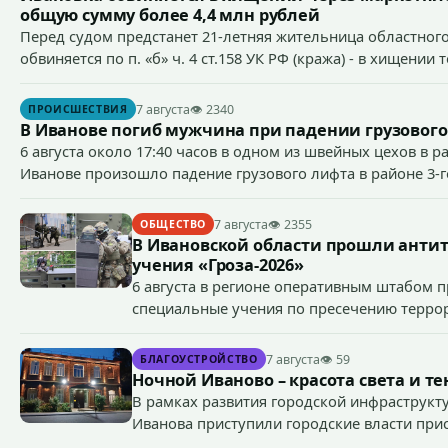
общую сумму более 4,4 млн рублей
Перед судом предстанет 21-летняя жительница областного
обвиняется по п. «б» ч. 4 ст.158 УК РФ (кража) - в хищении
сумму более 4,4 млн рублей через маркетплейс.
7 августа
👁 2340
ПРОИСШЕСТВИЯ
В Иванове погиб мужчина при падении грузовог
6 августа около 17:40 часов в одном из швейных цехов в р
Иванове произошло падение грузового лифта в районе 3-г
7 августа
👁 2355
ОБЩЕСТВО
В Ивановской области прошли анти
учения «Гроза-2026»
6 августа в регионе оперативным штабом п
специальные учения по пресечению террор
объекте органов государственной власти. «
7 августа
👁 59
БЛАГОУСТРОЙСТВО
Ночной Иваново – красота света и те
В рамках развития городской инфраструкту
Иванова приступили городские власти при
масштабного проекта подсветки историчес