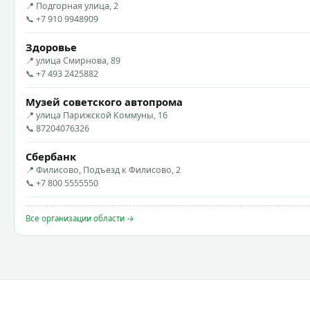
📍 Подгорная улица, 2
📞 +7 910 9948909
Здоровье
📍 улица Смирнова, 89
📞 +7 493 2425882
Музей советского автопрома
📍 улица Парижской Коммуны, 16
📞 87204076326
Сбербанк
📍 Филисово, Подъезд к Филисово, 2
📞 +7 800 5555550
Все организации области →