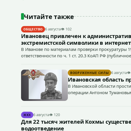
Читайте также
6 августа
👁 102
ОБЩЕСТВО
Ивановец привлечен к административ
экстремистской символики в интернет
В Иванове по материалам проверки прокуратуры 1
ответственности по ч. 1 ст. 20.3 КоАП РФ (публич
если эти действия не содержат признаков уголовно
символики в сети Интернет.
6 августа
👁
ВООРУЖЕННЫЕ СИЛЫ
Ивановская область п
В Ивановской области прости
операции Антоном Тумановы
6 августа
👁 120
ЖКХ
Для 22 тысяч жителей Кохмы существ
водоотведение