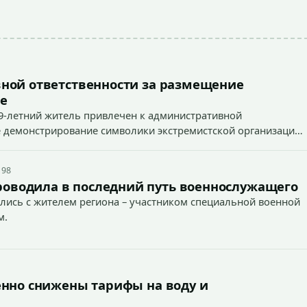
ной ответственности за размещение
е
9-летний житель привлечен к административной
ное демонстрирование символики экстремистской организации,
 наказуемого деяния) за размещение экстремистской
 98
роводила в последний путь военнослужащего
лись с жителем региона – участником специальной военной
м.
енно снижены тарифы на воду и