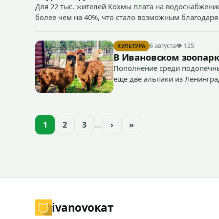
Для 22 тыс. жителей Кохмы плата на водоснабжение
более чем на 40%, что стало возможным благодаря
«Водоканал.
6 августа
👁 125
КУЛЬТУРА
В Ивановском зоопарк
Пополнение среди подопечны
еще две альпаки из Ленингра
— годик).
1
2
3
…
›
»
ivanovo
кат