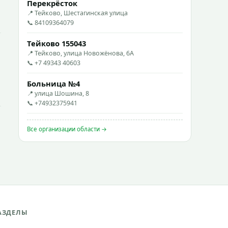
Перекрёсток
📍 Тейково, Шестагинская улица
📞 84109364079
Тейково 155043
📍 Тейково, улица Новожёнова, 6А
📞 +7 49343 40603
Больница №4
📍 улица Шошина, 8
📞 +74932375941
Все организации области →
АЗДЕЛЫ