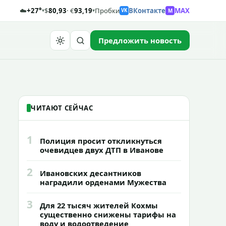
☁️
+27°
$
80,93
· €
93,19
Пробки
ВКонтакте
MAX
M
▾
▾
VK
Предложить новость
Найти
ЧИТАЮТ СЕЙЧАС
1
Полиция просит откликнуться
очевидцев двух ДТП в Иванове
2
Ивановских десантников
наградили орденами Мужества
3
Для 22 тысяч жителей Кохмы
существенно снижены тарифы на
воду и водоотведение