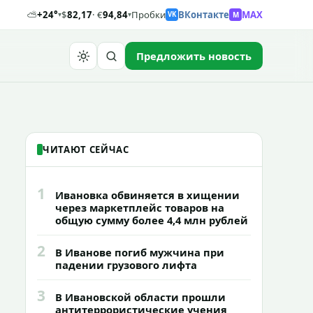
⛅
+24°
$
82,17
· €
94,84
Пробки
ВКонтакте
MAX
M
▾
▾
VK
Предложить новость
Найти
ЧИТАЮТ СЕЙЧАС
1
Ивановка обвиняется в хищении
через маркетплейс товаров на
общую сумму более 4,4 млн рублей
2
В Иванове погиб мужчина при
падении грузового лифта
3
В Ивановской области прошли
антитеррористические учения