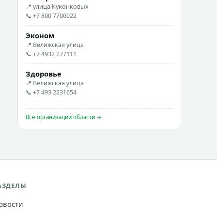
📍 улица Куконковых
📞 +7 800 7700022
Эконом
📍 Велижская улица
📞 +7 4932 277111
Здоровье
📍 Велижская улица
📞 +7 493 2231654
Все организации области →
АЗДЕЛЫ
овости