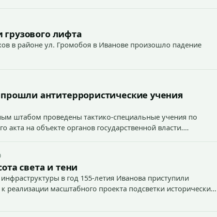
 грузового лифта
ехов в районе ул. Громобоя в Иванове произошло падение
 прошли антитеррористические учения
вным штабом проведены тактико-специальные учения по
о акта на объекте органов государственной власти.
0
ота света и тени
 инфраструктуры в год 155-летия Иванова приступили
 к реализации масштабного проекта подсветки исторических
тей и знаковых мест.