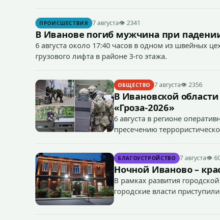
7 августа
👁 2341
ПРОИСШЕСТВИЯ
В Иванове погиб мужчина при падении
6 августа около 17:40 часов в одном из швейных ц
грузового лифта в районе 3-го этажа.
7 августа
👁 2356
ОБЩЕСТВО
В Ивановской области
«Гроза-2026»
6 августа в регионе операти
пресечению террористическог
«Гроза-2026».
7 августа
👁 6
БЛАГОУСТРОЙСТВО
Ночной Иваново – крас
В рамках развития городской
городские власти приступили
зданий, достопримечательнос