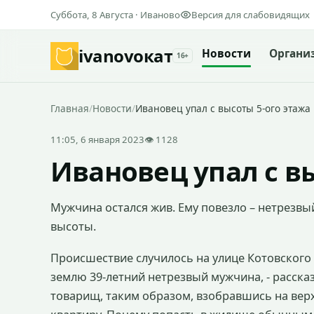
Суббота, 8 Августа · Иваново
Версия для слабовидящих
ivanovo
кат
Новости
Органи
16+
Главная
/
Новости
/
Ивановец упал с высоты 5-ого этажа
11:05, 6 января 2023
👁 1128
Ивановец упал с в
Мужчина остался жив. Ему повезло – нетрезвый
высоты.
Происшествие случилось на улице Котовского 
землю 39-летний нетрезвый мужчина, - рассказ
товарищ, таким образом, взобравшись на верх