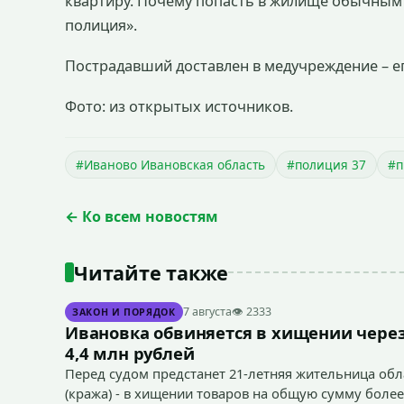
квартиру. Почему попасть в жилище обычным 
полиция».
Пострадавший доставлен в медучреждение – ег
Фото: из открытых источников.
#Иваново Ивановская область
#полиция 37
#п
← Ко всем новостям
Читайте также
7 августа
👁 2333
ЗАКОН И ПОРЯДОК
Ивановка обвиняется в хищении через
4,4 млн рублей
Перед судом предстанет 21-летняя жительница облас
(кража) - в хищении товаров на общую сумму более