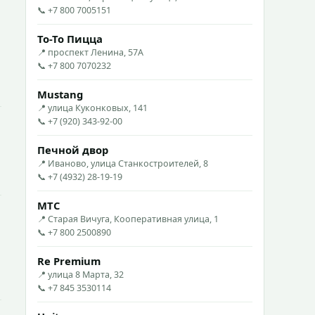
📞 +7 800 7005151
То-То Пицца
📍 проспект Ленина, 57А
📞 +7 800 7070232
Mustang
📍 улица Куконковых, 141
📞 +7 (920) 343-92-00
Печной двор
📍 Иваново, улица Станкостроителей, 8
📞 +7 (4932) 28-19-19
МТС
📍 Старая Вичуга, Кооперативная улица, 1
📞 +7 800 2500890
Re Premium
📍 улица 8 Марта, 32
📞 +7 845 3530114