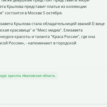
. Также девушкам предстоит представить жюри
ета Крылова представит платье из коллекции
" состоится в Москве 5 октября.
изавета Крылова стала обладательницей званий II вице
ская красавица" и "Мисс медиа". Елизавета
курсе красоты и таланта "Краса России", где она
асой России», - напоминают в городской
курс красоты Ивановская область