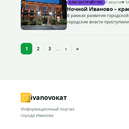
7 августа
👁 5
БЛАГОУСТРОЙСТВО
Ночной Иваново – крас
В рамках развития городской
городские власти приступили
зданий, достопримечательнос
1
2
3
…
›
»
ivanovo
кат
Информационный портал
города Иваново