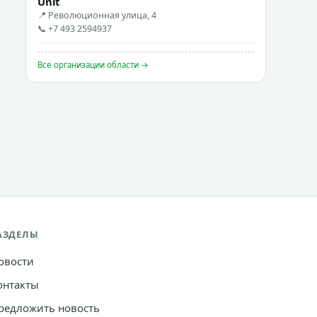
Unit
📍 Революционная улица, 4
📞 +7 493 2594937
Все организации области →
АЗДЕЛЫ
овости
онтакты
редложить новость