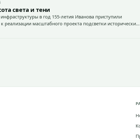
4
ота света и тени
 инфраструктуры в год 155-летия Иванова приступили
 к реализации масштабного проекта подсветки исторических
тей и знаковых мест.
Р
Н
К
П