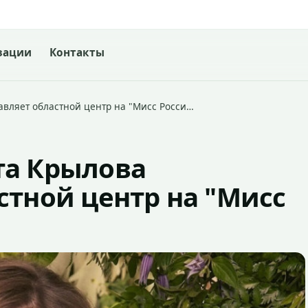
зации
Контакты
авляет областной центр на "Мисс Росси…
та Крылова
стной центр на "Мисс