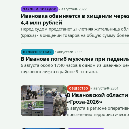
7 августа
👁 2322
ЗАКОН И ПОРЯДОК
Ивановка обвиняется в хищении через
4,4 млн рублей
Перед судом предстанет 21-летняя жительница облас
(кража) - в хищении товаров на общую сумму более
7 августа
👁 2335
ПРОИСШЕСТВИЯ
В Иванове погиб мужчина при падении
6 августа около 17:40 часов в одном из швейных ц
грузового лифта в районе 3-го этажа.
7 августа
👁 2351
ОБЩЕСТВО
В Ивановской области
«Гроза-2026»
6 августа в регионе операти
пресечению террористическог
«Гроза-2026».