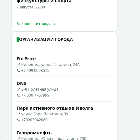
физкультуры и спорта
7 августа, 22:00
Все новости города →
ОРГАНИЗАЦИИ ГОРОДА
Fix Price
📍 Кинешма, улица Гагарина, 24А
📞 +7 499 0093515
DNS
📍 3-я Полётная улица
📞 +7 800 7707999
Парк активного отдыха Иволга
📍 улица Гора Левитана, 39
📞 +79203942080
Газпромнефть
📍 Кинешма, Юрьевецкая улица, 230