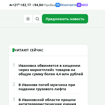
☁️
+21°
$
82,17
· €
94,84
Пробки
ВКонтакте
MAX
M
▾
▾
VK
Предложить новость
Найти
ЧИТАЮТ СЕЙЧАС
1
Ивановка обвиняется в хищении
через маркетплейс товаров на
общую сумму более 4,4 млн рублей
2
В Иванове погиб мужчина при
падении грузового лифта
3
В Ивановской области прошли
антитеррористические учения