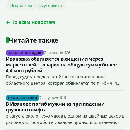
#бкэнергия
#суперлига
← Ко всем новостям
Читайте также
7 августа
👁 426
ЗАКОН И ПОРЯДОК
Ивановка обвиняется в хищении через
маркетплейс товаров на общую сумму более
4,4 млн рублей
Перед судом предстанет 21-летняя жительница
областного центра, которая обвиняется по п. «б» ч. 4
ст.158 УК РФ (кража) - в хищении товаров на общую
сумму более 4,4 млн рублей через маркетплейс.
7 августа
👁 616
ПРОИСШЕСТВИЯ
В Иванове погиб мужчина при падении
грузового лифта
6 августа около 17:40 часов в одном из швейных цехов в
районе ул. Громобоя в Иванове произошло падение
грузового лифта в районе 3-го этажа.