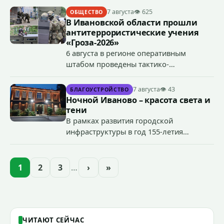
7 августа
👁 625
ОБЩЕСТВО
В Ивановской области прошли
антитеррористические учения
«Гроза-2026»
6 августа в регионе оперативным
штабом проведены тактико-
специальные учения по пресечению
террористического акта на объекте
7 августа
👁 43
БЛАГОУСТРОЙСТВО
органов государственной власти.
Ночной Иваново – красота света и
«Гроза-2026».
тени
В рамках развития городской
инфраструктуры в год 155-летия
Иванова приступили городские власти
приступили к реализации масштабного
проекта подсветки исторических
1
2
3
…
›
»
зданий, достопримечательностей и
знаковых мест.
ЧИТАЮТ СЕЙЧАС