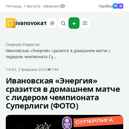
Пятница, 7 Августа · Иваново
Пробки
M
VK
ivanovo
кат
Найти
Главная
/
Новости
/
Ивановская «Энергия» сразится в домашнем матче с
лидером чемпионата Су…
13:03, 2 февраля 2023
👁 746
Ивановская «Энергия»
сразится в домашнем матче
с лидером чемпионата
Суперлиги (ФОТО)