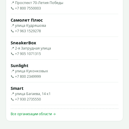
📍 Проспект 70-Летия Победы
📞 +7 800 7550003
Самолет Плюс
📍 улица Кудряшова
📞 +7 963 1529278
SneakerBox
📍 2-я Запрудная улица
📞 +7 905 1071315
Sunlight
📍 улица Куконковых
📞 +7 800 2349999
Smart
📍 улица Багаева, 14 к1
📞 +7 930 2735550
Все организации области →