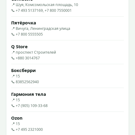
📍 Шуя, Комсомольская площадь, 10
📞 +7 493 5137169, +7 800 7550001
Пятёрочка
📍 Вичуга, Ленинградская улица
📞 +7 800 5555505
Q Store
📍 проспект Строителей
📞 +880 3014767
Боксберри
📍 15
📞 83852562940
Гармония тела
📍 15
📞 +7 (905) 109-33-68
Ozon
📍 15
📞 +7 495 2321000