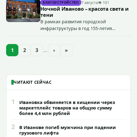
террористического акта на объекте
7 августа
👁 101
БЛАГОУСТРОЙСТВО
органов государственной власти.
Ночной Иваново – красота света и
«Гроза-2026».
тени
В рамках развития городской
инфраструктуры в год 155-летия
Иванова приступили городские власти
приступили к реализации масштабного
проекта подсветки исторических
1
2
3
…
›
»
зданий, достопримечательностей и
знаковых мест.
ЧИТАЮТ СЕЙЧАС
1
Ивановка обвиняется в хищении через
маркетплейс товаров на общую сумму
более 4,4 млн рублей
2
В Иванове погиб мужчина при падении
грузового лифта