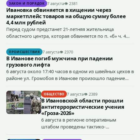
7 августа
👁 2381
ЗАКОН И ПОРЯДОК
Ивановка обвиняется в хищении через
маркетплейс товаров на общую сумму более
4,4 млн рублей
Перед судом предстанет 21-летняя жительница
областного центра, которая обвиняется по п. «б» ч. 4
ст.158 УК РФ (кража) - в хищении товаров на общую
сумму более 4,4 млн рублей через маркетплейс.
7 августа
👁 2370
ПРОИСШЕСТВИЯ
В Иванове погиб мужчина при падении
грузового лифта
6 августа около 17:40 часов в одном из швейных цехов в
районе ул. Громобоя в Иванове произошло падение
грузового лифта в районе 3-го этажа.
7 августа
👁 2389
ОБЩЕСТВО
В Ивановской области прошли
антитеррористические учения
«Гроза-2026»
6 августа в регионе оперативным
штабом проведены тактико-
специальные учения по пресечению