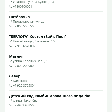
📍 Иваново, улица Кузнецова
📞 +78001000911
Пятёрочка
📍 Пролетарская улица
📞 +7 800 5555505
"БЕРЛОГА" Хостел (Байк-Пост)
📍 Ново-Талицы, 2-я линия, 10
📞 +7 910 6670002
Магнит
📍 улица Красных Зорь, 19
📞 +7 800 2009002
Север
📍 Билюково
📞 +7 920 3765804
Детский сад комбинированного вида №8
📍 улица Чихачёва
📞 +7 4932 938503