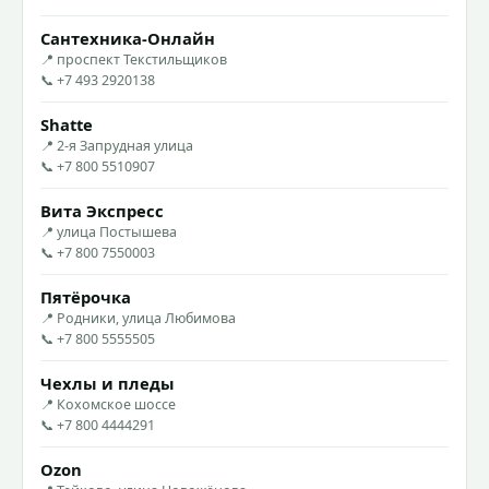
Сантехника-Онлайн
📍 проспект Текстильщиков
📞 +7 493 2920138
Shatte
📍 2-я Запрудная улица
📞 +7 800 5510907
Вита Экспресс
📍 улица Постышева
📞 +7 800 7550003
Пятёрочка
📍 Родники, улица Любимова
📞 +7 800 5555505
Чехлы и пледы
📍 Кохомское шоссе
📞 +7 800 4444291
Ozon