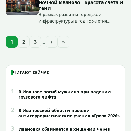
органов государственной власти.
Ночной Иваново – красота света и
«Гроза-2026».
тени
В рамках развития городской
инфраструктуры в год 155-летия
Иванова приступили городские власти
приступили к реализации масштабного
проекта подсветки исторических
1
2
3
…
›
»
зданий, достопримечательностей и
знаковых мест.
ЧИТАЮТ СЕЙЧАС
1
В Иванове погиб мужчина при падении
грузового лифта
2
В Ивановской области прошли
антитеррористические учения «Гроза-2026»
3
Ивановка обвиняется в хищении через