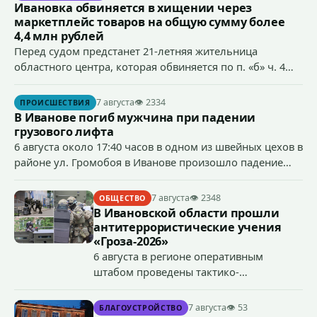
Ивановка обвиняется в хищении через
маркетплейс товаров на общую сумму более
4,4 млн рублей
Перед судом предстанет 21-летняя жительница
областного центра, которая обвиняется по п. «б» ч. 4
ст.158 УК РФ (кража) - в хищении товаров на общую
сумму более 4,4 млн рублей через маркетплейс.
7 августа
👁 2334
ПРОИСШЕСТВИЯ
В Иванове погиб мужчина при падении
грузового лифта
6 августа около 17:40 часов в одном из швейных цехов в
районе ул. Громобоя в Иванове произошло падение
грузового лифта в районе 3-го этажа.
7 августа
👁 2348
ОБЩЕСТВО
В Ивановской области прошли
антитеррористические учения
«Гроза-2026»
6 августа в регионе оперативным
штабом проведены тактико-
специальные учения по пресечению
террористического акта на объекте
7 августа
👁 53
БЛАГОУСТРОЙСТВО