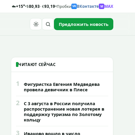
☁️
+15°
$
80,93
· €
93,19
Пробки
ВКонтакте
MAX
M
▾
▾
VK
Предложить новость
Найти
ЧИТАЮТ СЕЙЧАС
1
Фигуристка Евгения Медведева
провела девичник в Плесе
2
С 3 августа в России получила
распространение новая лотерея в
поддержку туризма по Золотому
кольцу
3
Иваново вошло в число