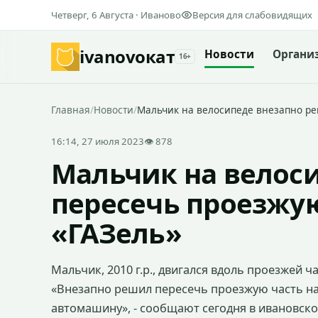
Четверг, 6 Августа · Иваново
Версия для слабовидящих
ivanovo
кат
Новости
Органи
16+
Главная
/
Новости
/
Мальчик на велосипеде внезапно ре
16:14, 27 июля 2023
👁 878
Мальчик на велос
пересечь проезжую
«ГАЗель»
Мальчик, 2010 г.р., двигался вдоль проезжей ч
«Внезапно решил пересечь проезжую часть на
автомашину», - сообщают сегодня в ивановско