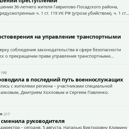
ршении преступлений
ошении 36-летнего жителя Гаврилово-Посадского района,
усмотренных ч. 1 ст. 119 УК РФ (угроза убийством), ч. 1 ст.
ст. 213 УК РФ (хулиганство).
остоверения на управление транспортными
ерку соблюдения законодательства в сфере безопасности
иск о прекращении права управления транспортными
 199
роводила в последний путь военнослужащих
лись с жителями региона – участниками специальной
лазковым, Дмитрием Хохловым и Сергеем Павленко.
👁 217
 сменила руководителя
директор – сегодня, 5 августа, Наталью Викторовну Климину