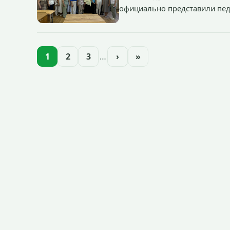
официально представили пед
1
2
3
…
›
»