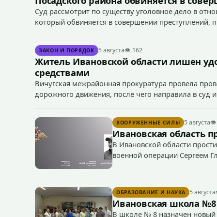
Посадского района обвиняется в сове
Суд рассмотрит по существу уголовное дело в отн
который обвиняется в совершении преступлений, пред
166 УК РФ (угон транспортного средства), п. «а» ч. 1 
5 августа
👁 162
ЗАКОН И ПОРЯДОК
Житель Ивановской области лишен уд
средствами
Вичугская межрайонная прокуратура провела пров
дорожного движения, после чего направила в суд 
средствами 38-летним водителем.
5 августа
👁
ВООРУЖЕННЫЕ СИЛЫ
Ивановская область п
В Ивановской области прости
военной операции Сергеем Г
5 августа
ОБРАЗОВАНИЕ И НАУКА
Ивановская школа №8
В школе № 8 назначен новый 