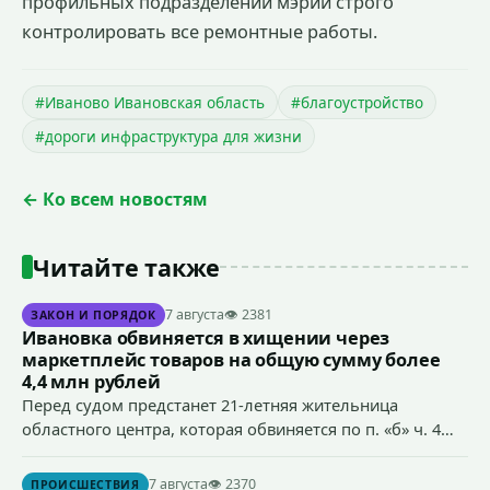
профильных подразделений мэрии строго
контролировать все ремонтные работы.
#Иваново Ивановская область
#благоустройство
#дороги инфраструктура для жизни
← Ко всем новостям
Читайте также
7 августа
👁 2381
ЗАКОН И ПОРЯДОК
Ивановка обвиняется в хищении через
маркетплейс товаров на общую сумму более
4,4 млн рублей
Перед судом предстанет 21-летняя жительница
областного центра, которая обвиняется по п. «б» ч. 4
ст.158 УК РФ (кража) - в хищении товаров на общую
сумму более 4,4 млн рублей через маркетплейс.
7 августа
👁 2370
ПРОИСШЕСТВИЯ