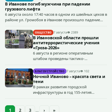
В Иванове погиб мужчина при падении
грузового лифта
6 августа около 17:40 часов в одном из швейных цехов в
районе ул. Громобоя в Иванове произошло падение
грузового лифта в районе 3-го этажа.
7 августа
👁 2389
ОБЩЕСТВО
В Ивановской области прошли
антитеррористические учения
«Гроза-2026»
6 августа в регионе оперативным
штабом проведены тактико-
специальные учения по пресечению
террористического акта на объекте
7 августа
👁 102
БЛАГОУСТРОЙСТВО
органов государственной власти.
Ночной Иваново – красота света и
«Гроза-2026».
тени
В рамках развития городской
инфраструктуры в год 155-летия
Иванова приступили городские власти
приступили к реализации масштабного
проекта подсветки исторических
1
2
3
…
›
»