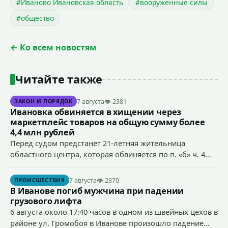
#Иваново Ивановская область
#вооруженные силы
#общество
← Ко всем новостям
Читайте также
7 августа
👁 2381
ЗАКОН И ПОРЯДОК
Ивановка обвиняется в хищении через
маркетплейс товаров на общую сумму более
4,4 млн рублей
Перед судом предстанет 21-летняя жительница
областного центра, которая обвиняется по п. «б» ч. 4
ст.158 УК РФ (кража) - в хищении товаров на общую
сумму более 4,4 млн рублей через маркетплейс.
7 августа
👁 2370
ПРОИСШЕСТВИЯ
В Иванове погиб мужчина при падении
грузового лифта
6 августа около 17:40 часов в одном из швейных цехов в
районе ул. Громобоя в Иванове произошло падение