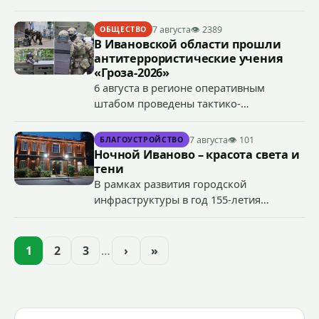
грузового лифта в районе 3-го этажа.
7 августа
👁 2389
ОБЩЕСТВО
В Ивановской области прошли
антитеррористические учения
«Гроза-2026»
6 августа в регионе оперативным
штабом проведены тактико-
специальные учения по пресечению
террористического акта на объекте
7 августа
👁 101
БЛАГОУСТРОЙСТВО
органов государственной власти.
Ночной Иваново – красота света и
«Гроза-2026».
тени
В рамках развития городской
инфраструктуры в год 155-летия
Иванова приступили городские власти
приступили к реализации масштабного
проекта подсветки исторических
1
2
3
…
›
»
зданий, достопримечательностей и
знаковых мест.