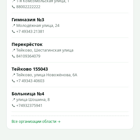
📍 1-я Комсомольская улица, 1
📞 88002222222
Гимназия №3
📍 Молодёжная улица, 24
📞 +7 49343 21381
Перекрёсток
📍 Тейково, Шестагинская улица
📞 84109364079
Тейково 155043
📍 Тейково, улица Новожёнова, 6А
📞 +7 49343 40603
Больница №4
📍 улица Шошина, 8
📞 +74932375941
Все организации области →