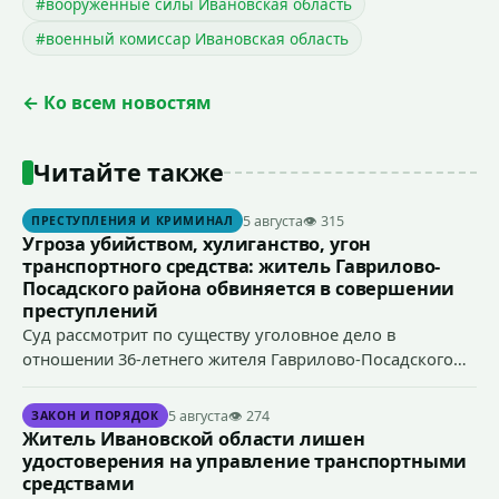
#вооруженные силы Ивановская область
#военный комиссар Ивановская область
← Ко всем новостям
Читайте также
5 августа
👁 315
ПРЕСТУПЛЕНИЯ И КРИМИНАЛ
Угроза убийством, хулиганство, угон
транспортного средства: житель Гаврилово-
Посадского района обвиняется в совершении
преступлений
Суд рассмотрит по существу уголовное дело в
отношении 36-летнего жителя Гаврилово-Посадского
района, который обвиняется в совершении
преступлений, предусмотренных ч. 1 ст. 119 УК РФ
5 августа
👁 274
ЗАКОН И ПОРЯДОК
(угроза убийством), ч. 1 ст. 166 УК РФ (угон
Житель Ивановской области лишен
транспортного средства), п. «а» ч. 1 ст. 213 УК РФ
удостоверения на управление транспортными
(хулиганство).
средствами