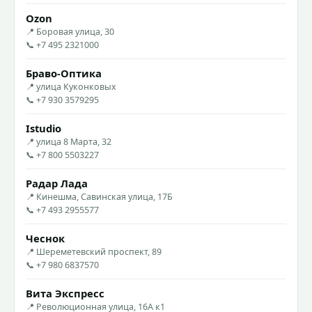
Ozon
📍 Боровая улица, 30
📞 +7 495 2321000
Браво-Оптика
📍 улица Куконковых
📞 +7 930 3579295
Istudio
📍 улица 8 Марта, 32
📞 +7 800 5503227
Радар Лада
📍 Кинешма, Савинская улица, 17Б
📞 +7 493 2955577
Чеснок
📍 Шереметевский проспект, 89
📞 +7 980 6837570
Вита Экспресс
📍 Революционная улица, 16А к1