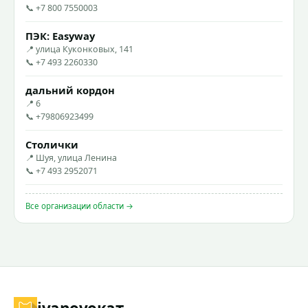
📞 +7 800 7550003
ПЭК: Easyway
📍 улица Куконковых, 141
📞 +7 493 2260330
дальний кордон
📍 6
📞 +79806923499
Столички
📍 Шуя, улица Ленина
📞 +7 493 2952071
Все организации области →