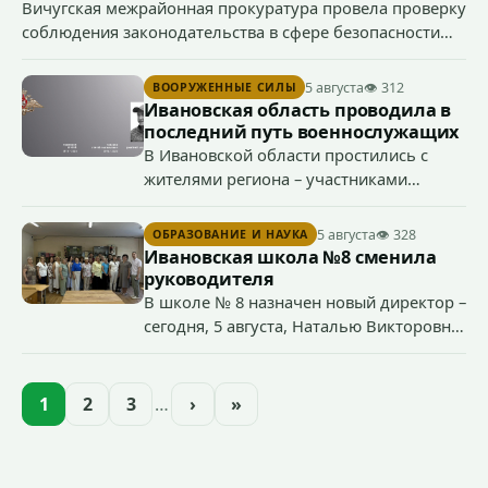
Вичугская межрайонная прокуратура провела проверку
соблюдения законодательства в сфере безопасности
дорожного движения, после чего направила в суд иск о
прекращении права управления транспортными
5 августа
👁 312
ВООРУЖЕННЫЕ СИЛЫ
средствами 38-летним водителем.
Ивановская область проводила в
последний путь военнослужащих
В Ивановской области простились с
жителями региона – участниками
специальной военной операции
Сергеем Глазковым, Дмитрием
5 августа
👁 328
ОБРАЗОВАНИЕ И НАУКА
Хохловым и Сергеем Павленко.
Ивановская школа №8 сменила
руководителя
В школе № 8 назначен новый директор –
сегодня, 5 августа, Наталью Викторовну
Климину официально представили
педагогическому коллективу
образовательного учреждения.
1
2
3
…
›
»