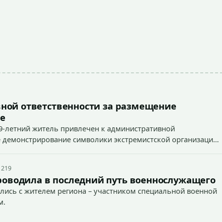
ной ответственности за размещение
е
9-летний житель привлечен к административной
ное демонстрирование символики экстремистской организации,
 наказуемого деяния) за размещение экстремистской
 219
роводила в последний путь военнослужащего
лись с жителем региона – участником специальной военной
м.