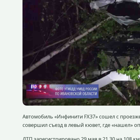
Автомобиль «Инфинити FX37» сошел с проезж
совершил съезд в левый кювет, где «нашел» о
ДТП зарегистрировано 29 мая в 21.30 на 108 