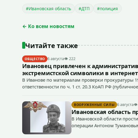
#Ивановская область
#ДТП
#полиция
← Ко всем новостям
Читайте также
6 августа
👁 222
ОБЩЕСТВО
Ивановец привлечен к административ
экстремистской символики в интернет
В Иванове по материалам проверки прокуратуры 1
ответственности по ч. 1 ст. 20.3 КоАП РФ (публич
если эти действия не содержат признаков уголовно
символики в сети Интернет.
6 августа
👁
ВООРУЖЕННЫЕ СИЛЫ
Ивановская область п
В Ивановской области прости
операции Антоном Тумановы