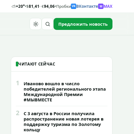
⛅
+20°
$
81,41
· €
94,06
Пробки
ВКонтакте
MAX
M
▾
▾
VK
Предложить новость
Найти
ЧИТАЮТ СЕЙЧАС
1
Иваново вошло в число
победителей регионального этапа
Международной Премии
#МЫВМЕСТЕ
2
С 3 августа в России получила
распространение новая лотерея в
поддержку туризма по Золотому
кольцу