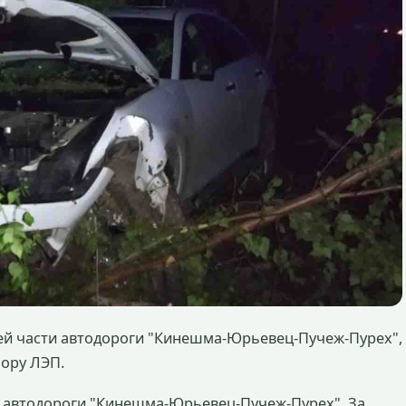
ей части автодороги "Кинешма-Юрьевец-Пучеж-Пурех",
пору ЛЭП.
км автодороги "Кинешма-Юрьевец-Пучеж-Пурех". За