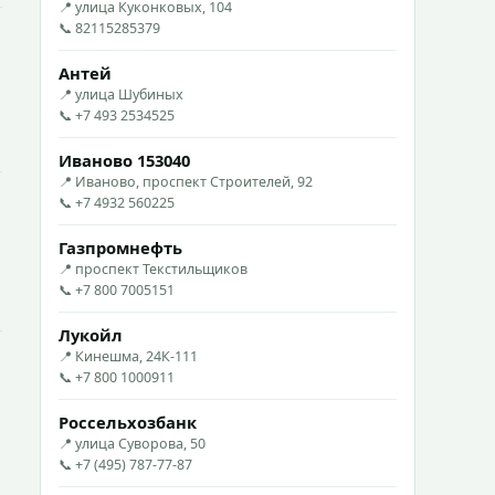
📍 улица Куконковых, 104
📞 82115285379
Антей
📍 улица Шубиных
📞 +7 493 2534525
Иваново 153040
📍 Иваново, проспект Строителей, 92
📞 +7 4932 560225
Газпромнефть
📍 проспект Текстильщиков
📞 +7 800 7005151
Лукойл
📍 Кинешма, 24К-111
📞 +7 800 1000911
Россельхозбанк
📍 улица Суворова, 50
📞 +7 (495) 787-77-87