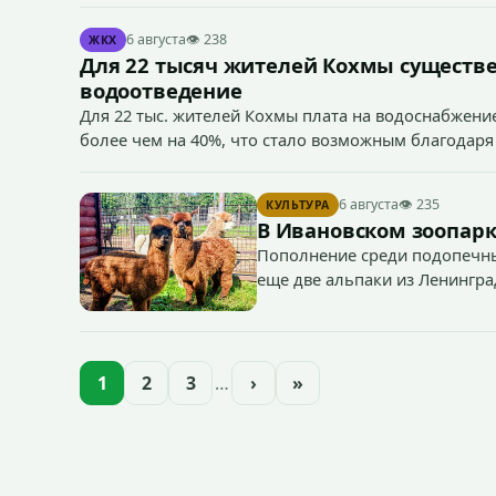
6 августа
👁 238
ЖКХ
Для 22 тысяч жителей Кохмы существ
водоотведение
Для 22 тыс. жителей Кохмы плата на водоснабжение
более чем на 40%, что стало возможным благодаря
«Водоканал.
6 августа
👁 235
КУЛЬТУРА
В Ивановском зоопарк
Пополнение среди подопечны
еще две альпаки из Ленингра
— годик).
1
2
3
…
›
»