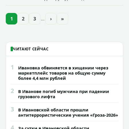
Иванова приступили городские власти
приступили к реализации масштабного
проекта подсветки исторических
1
2
3
…
›
»
зданий, достопримечательностей и
знаковых мест.
ЧИТАЮТ СЕЙЧАС
1
Ивановка обвиняется в хищении через
маркетплейс товаров на общую сумму
более 4,4 млн рублей
2
В Иванове погиб мужчина при падении
грузового лифта
3
В Ивановской области прошли
антитеррористические учения «Гроза-2026»
4
За сутки в Ивановской области