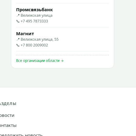
Промсвязьбанк
📍 Велижская улица
📞 +7 495 7873333
Магнит
📍 Велижская улица, 55
📞 +7 800 2009002
Все организации области →
АЗДЕЛЫ
овости
онтакты
редложить новость