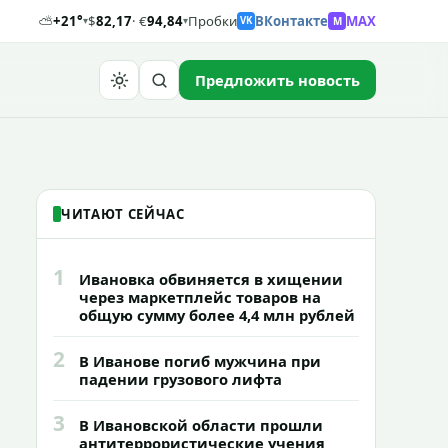
⛅
+21°
$
82,17
· €
94,84
Пробки
ВКонтакте
MAX
M
▾
▾
VK
Предложить новость
Найти
ЧИТАЮТ СЕЙЧАС
1
Ивановка обвиняется в хищении
через маркетплейс товаров на
общую сумму более 4,4 млн рублей
2
В Иванове погиб мужчина при
падении грузового лифта
3
В Ивановской области прошли
антитеррористические учения