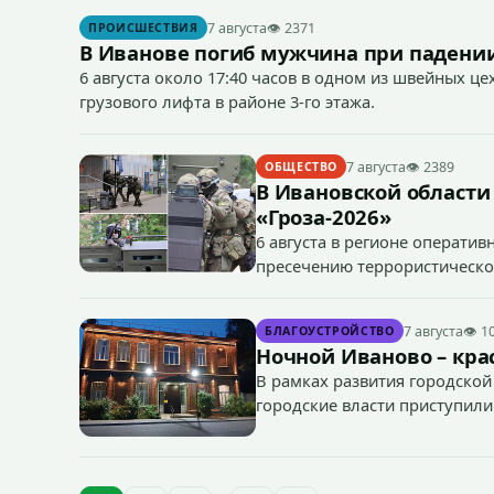
7 августа
👁 2371
ПРОИСШЕСТВИЯ
В Иванове погиб мужчина при падении
6 августа около 17:40 часов в одном из швейных ц
грузового лифта в районе 3-го этажа.
7 августа
👁 2389
ОБЩЕСТВО
В Ивановской области
«Гроза-2026»
6 августа в регионе операти
пресечению террористическог
«Гроза-2026».
7 августа
👁 1
БЛАГОУСТРОЙСТВО
Ночной Иваново – крас
В рамках развития городской
городские власти приступили
зданий, достопримечательнос