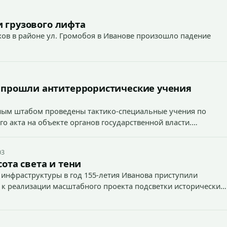
 грузового лифта
ехов в районе ул. Громобоя в Иванове произошло падение
 прошли антитеррористические учения
вным штабом проведены тактико-специальные учения по
о акта на объекте органов государственной власти.
03
ота света и тени
 инфраструктуры в год 155-летия Иванова приступили
 к реализации масштабного проекта подсветки исторических
тей и знаковых мест.