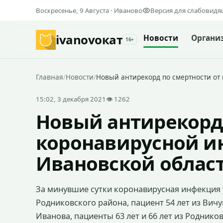
Воскресенье, 9 Августа · Иваново
Версия для слабовид
ivanovo
кат
Новости
Органи
16+
Главная
/
Новости
/
Новый антирекорд по смертности о
15:02, 3 декабря 2021
👁 1262
Новый антирекорд 
коронавирусной и
Ивановской облас
За минувшие сутки коронавирусная инфекция ун
Родниковского района, пациент 54 лет из Вичуг
Иванова, пациенты 63 лет и 66 лет из Родников