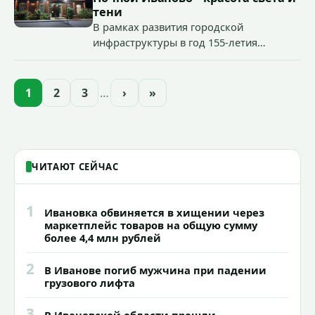
«Гроза-2026».
тени
В рамках развития городской
инфраструктуры в год 155-летия
Иванова приступили городские власти
приступили к реализации масштабного
проекта подсветки исторических
1
2
3
…
›
»
зданий, достопримечательностей и
знаковых мест.
ЧИТАЮТ СЕЙЧАС
1
Ивановка обвиняется в хищении через
маркетплейс товаров на общую сумму
более 4,4 млн рублей
2
В Иванове погиб мужчина при падении
грузового лифта
3
В Ивановской области прошли