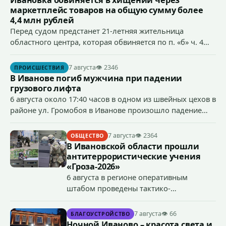
маркетплейс товаров на общую сумму более
4,4 млн рублей
Перед судом предстанет 21-летняя жительница
областного центра, которая обвиняется по п. «б» ч. 4
ст.158 УК РФ (кража) - в хищении товаров на общую
сумму более 4,4 млн рублей через маркетплейс.
7 августа
👁 2346
ПРОИСШЕСТВИЯ
В Иванове погиб мужчина при падении
грузового лифта
6 августа около 17:40 часов в одном из швейных цехов в
районе ул. Громобоя в Иванове произошло падение
грузового лифта в районе 3-го этажа.
7 августа
👁 2364
ОБЩЕСТВО
В Ивановской области прошли
антитеррористические учения
«Гроза-2026»
6 августа в регионе оперативным
штабом проведены тактико-
специальные учения по пресечению
террористического акта на объекте
7 августа
👁 66
БЛАГОУСТРОЙСТВО
органов государственной власти.
Ночной Иваново – красота света и