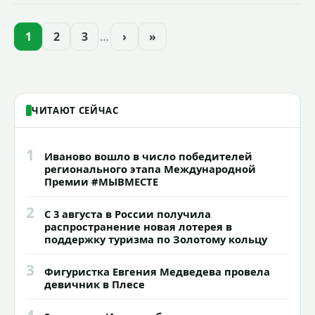
зоопарк приехали еще две альпаки из
Ленинградской и Новгородской
областей (самцу - 6 месяцев, самочке —
1
2
3
…
›
»
годик).
ЧИТАЮТ СЕЙЧАС
1
Иваново вошло в число победителей
регионального этапа Международной
Премии #МЫВМЕСТЕ
2
С 3 августа в России получила
распространение новая лотерея в
поддержку туризма по Золотому кольцу
3
Фигуристка Евгения Медведева провела
девичник в Плесе