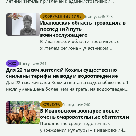
летний житель привлечен к административной
ответственности по ч. 1 ст. 20.3 КоАП РФ (публичное
демонстрирование символики экстремистской
6 августа
👁 223
ВООРУЖЕННЫЕ СИЛЫ
организации, если эти действия не содержат признаков
Ивановская область проводила в
уголовно наказуемого деяния) за размещение
последний путь
экстремистской символики в сети Интернет.
военнослужащего
В Ивановской области простились с
жителем региона – участником
специальной военной операции
Антоном Тумановым.
6 августа
👁 241
ЖКХ
Для 22 тысяч жителей Кохмы существенно
снижены тарифы на воду и водоотведение
Для 22 тыс. жителей Кохмы плата на водоснабжение с 1
июля уменьшена более чем на треть, на водоотведение
- более чем на 40%, что стало возможным благодаря
началу работы в городе областного предприятия
6 августа
👁 240
КУЛЬТУРА
«Водоканал.
В Ивановском зоопарке новые
очень очаровательные обитатели
Пополнение среди подопечных
учреждения культуры – в Ивановский