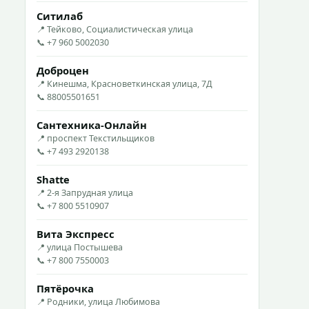
Ситилаб
📍 Тейково, Социалистическая улица
📞 +7 960 5002030
Доброцен
📍 Кинешма, Красноветкинская улица, 7Д
📞 88005501651
Сантехника-Онлайн
📍 проспект Текстильщиков
📞 +7 493 2920138
Shatte
📍 2-я Запрудная улица
📞 +7 800 5510907
Вита Экспресс
📍 улица Постышева
📞 +7 800 7550003
Пятёрочка
📍 Родники, улица Любимова