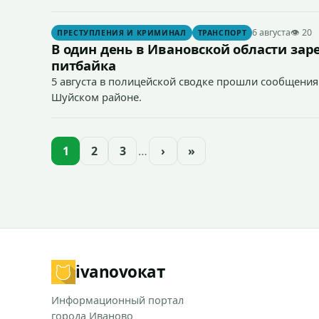
- 25 июля в 14:10 на проезжей части в районе дом
6 августа
👁 20
ПРЕСТУПЛЕНИЯ И КРИМИНАЛ
ТРАНСПОРТ
- 26 июля около 14:00 часов на проезжей части в р
В один день в Ивановской области за
питбайка
5 августа в полицейской сводке прошли сообщения 
Шуйском районе.
1
2
3
…
›
»
ivanovo
кат
Информационный портал
города Иваново