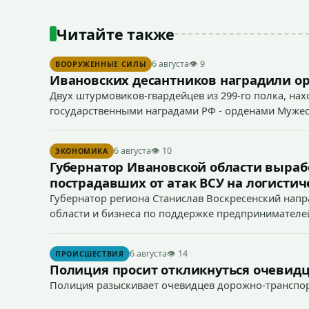
Читайте также
6 августа
👁 9
ВООРУЖЕННЫЕ СИЛЫ
Ивановских десантников наградили о
Двух штурмовиков-гвардейцев из 299-го полка, нах
государственными наградами РФ - орденами Мужес
6 августа
👁 10
ЭКОНОМИКА
Губернатор Ивановской области выра
пострадавших от атак ВСУ на логист
Губернатор региона Станислав Воскресенский напр
области и бизнеса по поддержке предпринимателей
«Вайлдберриз».
6 августа
👁 14
ПРОИСШЕСТВИЯ
Полиция просит откликнуться очевидц
Полиция разыскивает очевидцев дорожно-транспо