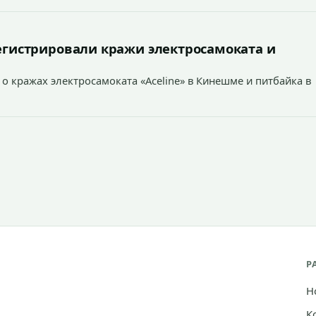
а № 1В по Кохомскому шоссе города Иванова,
айоне дома № 112/1 по проспекту Ленина города Иванова.
регистрировали кражи электросамоката и
о кражах электросамоката «Aceline» в Кинешме и питбайка в
Р
Н
К