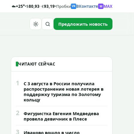
☁️
+25°
$
80,93
· €
93,19
Пробки
ВКонтакте
MAX
M
▾
▾
VK
Предложить новость
Найти
ЧИТАЮТ СЕЙЧАС
1
С 3 августа в России получила
распространение новая лотерея в
поддержку туризма по Золотому
кольцу
2
Фигуристка Евгения Медведева
провела девичник в Плесе
3
Иваново вошло в число