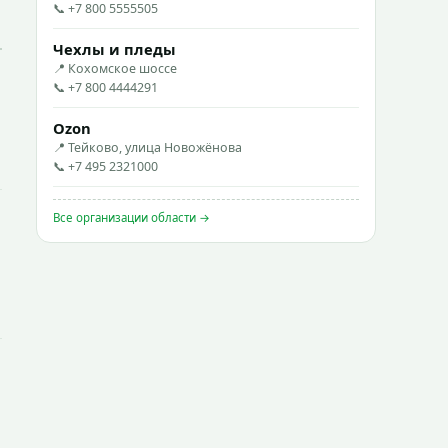
📞 +7 800 5555505
Чехлы и пледы
📍 Кохомское шоссе
📞 +7 800 4444291
Ozon
📍 Тейково, улица Новожёнова
📞 +7 495 2321000
Все организации области →