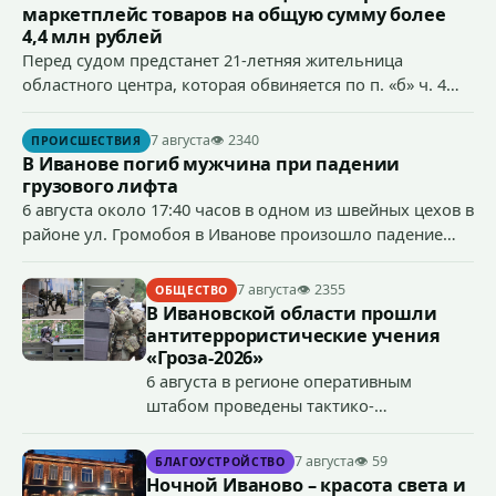
маркетплейс товаров на общую сумму более
4,4 млн рублей
Перед судом предстанет 21-летняя жительница
областного центра, которая обвиняется по п. «б» ч. 4
ст.158 УК РФ (кража) - в хищении товаров на общую
сумму более 4,4 млн рублей через маркетплейс.
7 августа
👁 2340
ПРОИСШЕСТВИЯ
В Иванове погиб мужчина при падении
грузового лифта
6 августа около 17:40 часов в одном из швейных цехов в
районе ул. Громобоя в Иванове произошло падение
грузового лифта в районе 3-го этажа.
7 августа
👁 2355
ОБЩЕСТВО
В Ивановской области прошли
антитеррористические учения
«Гроза-2026»
6 августа в регионе оперативным
штабом проведены тактико-
специальные учения по пресечению
террористического акта на объекте
7 августа
👁 59
БЛАГОУСТРОЙСТВО
органов государственной власти.
Ночной Иваново – красота света и