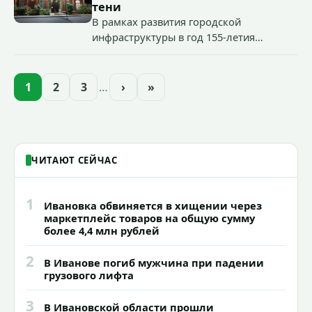
«Гроза-2026».
тени
В рамках развития городской
инфраструктуры в год 155-летия
Иванова приступили городские власти
приступили к реализации масштабного
проекта подсветки исторических
1
2
3
…
›
»
зданий, достопримечательностей и
знаковых мест.
ЧИТАЮТ СЕЙЧАС
1
Ивановка обвиняется в хищении через
маркетплейс товаров на общую сумму
более 4,4 млн рублей
2
В Иванове погиб мужчина при падении
грузового лифта
3
В Ивановской области прошли