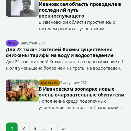
организации, если эти действия не содержат признаков
Ивановская область проводила в
уголовно наказуемого деяния) за размещение
последний путь
экстремистской символики в сети Интернет.
военнослужащего
В Ивановской области простились с
жителем региона – участником
специальной военной операции
Антоном Тумановым.
6 августа
👁 234
ЖКХ
Для 22 тысяч жителей Кохмы существенно
снижены тарифы на воду и водоотведение
Для 22 тыс. жителей Кохмы плата на водоснабжение с 1
июля уменьшена более чем на треть, на водоотведение
- более чем на 40%, что стало возможным благодаря
началу работы в городе областного предприятия
6 августа
👁 232
КУЛЬТУРА
«Водоканал.
В Ивановском зоопарке новые
очень очаровательные обитатели
Пополнение среди подопечных
учреждения культуры – в Ивановский
зоопарк приехали еще две альпаки из
Ленинградской и Новгородской
областей (самцу - 6 месяцев, самочке —
1
2
3
…
›
»