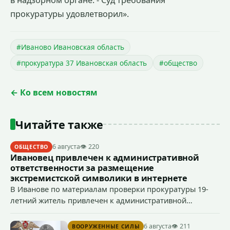
прокуратуры удовлетворил».
#Иваново Ивановская область
#прокуратура 37 Ивановская область
#общество
← Ко всем новостям
Читайте также
6 августа
👁 220
ОБЩЕСТВО
Ивановец привлечен к административной
ответственности за размещение
экстремистской символики в интернете
В Иванове по материалам проверки прокуратуры 19-
летний житель привлечен к административной
ответственности по ч. 1 ст. 20.3 КоАП РФ (публичное
демонстрирование символики экстремистской
6 августа
👁 211
ВООРУЖЕННЫЕ СИЛЫ