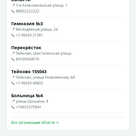
📍 1-я Комсомольская улица, 1
📞 88002222222
Гимназия №3
📍 Молодёжная улица, 24
📞 +7 49343 21381
Перекрёсток
📍 Тейково, Шестагинская улица
📞 84109364079
Тейково 155043
📍 Тейково, улица Новожёнова, 6А
📞 +7 49343 40603
Больница №4
📍 улица Шошина, 8
📞 +74932375941
Все организации области →