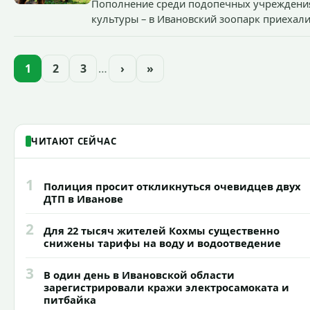
Пополнение среди подопечных учреждени
культуры – в Ивановский зоопарк приехал
две альпаки из Ленинградской и Новгород
областей (самцу - 6 месяцев, самочке — год
1
2
3
…
›
»
ЧИТАЮТ СЕЙЧАС
1
Полиция просит откликнуться очевидцев двух
ДТП в Иванове
2
Для 22 тысяч жителей Кохмы существенно
снижены тарифы на воду и водоотведение
3
В один день в Ивановской области
зарегистрировали кражи электросамоката и
питбайка