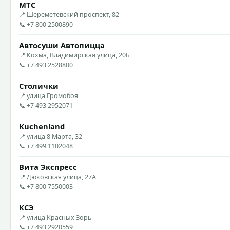
МТС
📍 Шереметевский проспект, 82
📞 +7 800 2500890
Автосуши Автопицца
📍 Кохма, Владимирская улица, 20Б
📞 +7 493 2528800
Столички
📍 улица Громобоя
📞 +7 493 2952071
Kuchenland
📍 улица 8 Марта, 32
📞 +7 499 1102048
Вита Экспресс
📍 Дюковская улица, 27А
📞 +7 800 7550003
КСЭ
📍 улица Красных Зорь
📞 +7 493 2920559