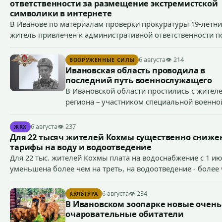
ответственности за размещение экстремистской
символики в интернете
В Иванове по материалам проверки прокуратуры 19-летн
житель привлечен к административной ответственности по
ст. 20.3 КоАП РФ (публичное демонстрирование символики
экстремистской организации, если эти действия не содерж
6 августа
👁 214
ВООРУЖЕННЫЕ СИЛЫ
признаков уголовно наказуемого деяния) за размещение
Ивановская область проводила в
экстремистской символики в сети Интернет.
последний путь военнослужащего
В Ивановской области простились с жител
региона – участником специальной военно
операции Антоном Тумановым.
6 августа
👁 237
ЖКХ
Для 22 тысяч жителей Кохмы существенно сниж
тарифы на воду и водоотведение
Для 22 тыс. жителей Кохмы плата на водоснабжение с 1 и
уменьшена более чем на треть, на водоотведение - более
на 40%, что стало возможным благодаря началу работы в
городе областного предприятия «Водоканал.
6 августа
👁 234
КУЛЬТУРА
В Ивановском зоопарке новые очень
очаровательные обитатели