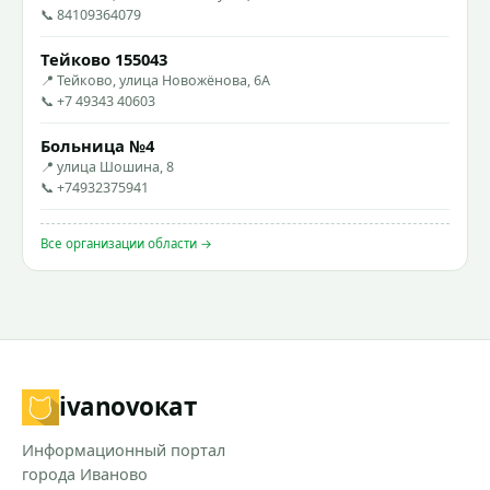
📞 84109364079
Тейково 155043
📍 Тейково, улица Новожёнова, 6А
📞 +7 49343 40603
Больница №4
📍 улица Шошина, 8
📞 +74932375941
Все организации области →
ivanovo
кат
Информационный портал
города Иваново