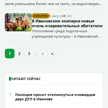
июля уменьшена более чем на треть, на водоотведение
- более чем на 40%, что стало возможным благодаря
началу работы в городе областного предприятия
6 августа
👁 232
КУЛЬТУРА
«Водоканал.
В Ивановском зоопарке новые
очень очаровательные обитатели
Пополнение среди подопечных
учреждения культуры – в Ивановский
зоопарк приехали еще две альпаки из
Ленинградской и Новгородской
областей (самцу - 6 месяцев, самочке —
1
2
3
…
›
»
годик).
ЧИТАЮТ СЕЙЧАС
1
Полиция просит откликнуться очевидцев
двух ДТП в Иванове