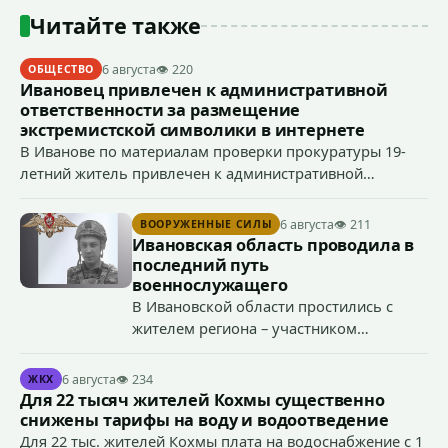
Читайте также
6 августа
👁 220
ОБЩЕСТВО
Ивановец привлечен к административной
ответственности за размещение
экстремистской символики в интернете
В Иванове по материалам проверки прокуратуры 19-
летний житель привлечен к административной
ответственности по ч. 1 ст. 20.3 КоАП РФ (публичное
демонстрирование символики экстремистской
6 августа
👁 211
ВООРУЖЕННЫЕ СИЛЫ
организации, если эти действия не содержат признаков
Ивановская область проводила в
уголовно наказуемого деяния) за размещение
последний путь
экстремистской символики в сети Интернет.
военнослужащего
В Ивановской области простились с
жителем региона – участником
специальной военной операции
Антоном Тумановым.
6 августа
👁 234
ЖКХ
Для 22 тысяч жителей Кохмы существенно
снижены тарифы на воду и водоотведение
Для 22 тыс. жителей Кохмы плата на водоснабжение с 1