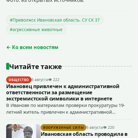
#Приволжск Ивановская область. СУ СК 37
#агрессивные животные
← Ко всем новостям
Читайте также
6 августа
👁 222
ОБЩЕСТВО
Ивановец привлечен к административной
ответственности за размещение
экстремистской символики в интернете
В Иванове по материалам проверки прокуратуры 19-
летний житель привлечен к административной
ответственности по ч. 1 ст. 20.3 КоАП РФ (публичное
демонстрирование символики экстремистской
6 августа
👁 220
ВООРУЖЕННЫЕ СИЛЫ
организации, если эти действия не содержат признаков
Ивановская область проводила в