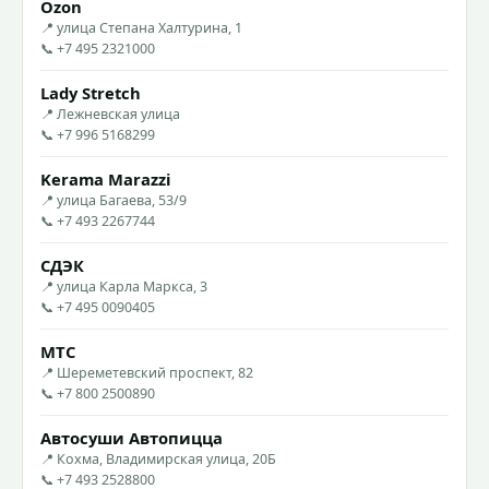
Ozon
📍 улица Степана Халтурина, 1
📞 +7 495 2321000
Lady Stretch
📍 Лежневская улица
📞 +7 996 5168299
Kerama Marazzi
📍 улица Багаева, 53/9
📞 +7 493 2267744
СДЭК
📍 улица Карла Маркса, 3
📞 +7 495 0090405
МТС
📍 Шереметевский проспект, 82
📞 +7 800 2500890
Автосуши Автопицца
📍 Кохма, Владимирская улица, 20Б
📞 +7 493 2528800