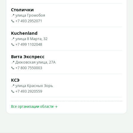
Столички
📍 улица Громобоя
📞 +7 493 2952071
Kuchenland
📍 улица 8 Марта, 32
📞 +7 499 1102048
Вита Экспресс
📍 Дюковская улица, 27А
📞 +7 800 7550003
КСЭ
📍 улица Красных Зорь
📞 +7 493 2920559
Все организации области →