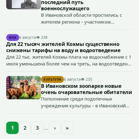
уголовно наказуемого деяния) за размещение
последний путь
экстремистской символики в сети Интернет.
военнослужащего
В Ивановской области простились с
жителем региона – участником
специальной военной операции
Антоном Тумановым.
6 августа
👁 238
ЖКХ
Для 22 тысяч жителей Кохмы существенно
снижены тарифы на воду и водоотведение
Для 22 тыс. жителей Кохмы плата на водоснабжение с 1
июля уменьшена более чем на треть, на водоотведение
- более чем на 40%, что стало возможным благодаря
началу работы в городе областного предприятия
6 августа
👁 235
КУЛЬТУРА
«Водоканал.
В Ивановском зоопарке новые
очень очаровательные обитатели
Пополнение среди подопечных
учреждения культуры – в Ивановский
зоопарк приехали еще две альпаки из
Ленинградской и Новгородской
областей (самцу - 6 месяцев, самочке —
1
2
3
…
›
»
годик).