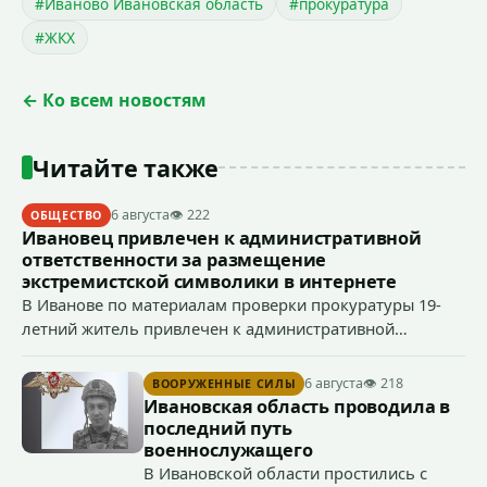
#Иваново Ивановская область
#прокуратура
#ЖКХ
← Ко всем новостям
Читайте также
6 августа
👁 222
ОБЩЕСТВО
Ивановец привлечен к административной
ответственности за размещение
экстремистской символики в интернете
В Иванове по материалам проверки прокуратуры 19-
летний житель привлечен к административной
ответственности по ч. 1 ст. 20.3 КоАП РФ (публичное
демонстрирование символики экстремистской
6 августа
👁 218
ВООРУЖЕННЫЕ СИЛЫ
организации, если эти действия не содержат признаков
Ивановская область проводила в
уголовно наказуемого деяния) за размещение
последний путь
экстремистской символики в сети Интернет.
военнослужащего
В Ивановской области простились с