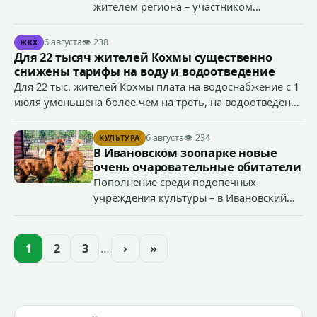
жителем региона – участником
специальной военной операции
Антоном Тумановым.
6 августа
👁 238
ЖКХ
Для 22 тысяч жителей Кохмы существенно
снижены тарифы на воду и водоотведение
Для 22 тыс. жителей Кохмы плата на водоснабжение с 1
июля уменьшена более чем на треть, на водоотведение
- более чем на 40%, что стало возможным благодаря
началу работы в городе областного предприятия
6 августа
👁 234
КУЛЬТУРА
«Водоканал.
В Ивановском зоопарке новые
очень очаровательные обитатели
Пополнение среди подопечных
учреждения культуры – в Ивановский
зоопарк приехали еще две альпаки из
Ленинградской и Новгородской
областей (самцу - 6 месяцев, самочке —
1
2
3
…
›
»
годик).