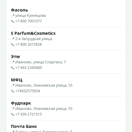
Фасоль
📍 улица Кузнецова
📞 +7 800 7001077
S Parfum&Cosmetics
📍 2-я Запрудная улица
📞 +7 800 2015828
Этм
📍 Иваново, улица Спартака, 7
📞 +7 493 2345689
МФЦ
📍 Иваново, Лежневская улица, 55
📞 +74932575654
Фудпарк
📍 Иваново, Лежневская улица, 55
📞 +7 939 2721515
Почта Банк
📍 Талицы, улица Дзержинского, 5