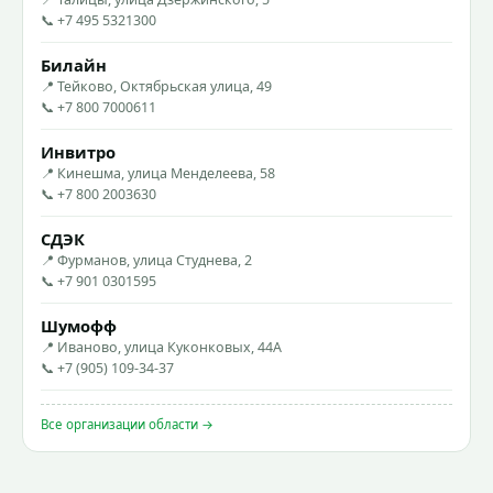
📞 +7 495 5321300
Билайн
📍 Тейково, Октябрьская улица, 49
📞 +7 800 7000611
Инвитро
📍 Кинешма, улица Менделеева, 58
📞 +7 800 2003630
СДЭК
📍 Фурманов, улица Студнева, 2
📞 +7 901 0301595
Шумофф
📍 Иваново, улица Куконковых, 44А
📞 +7 (905) 109-34-37
Все организации области →