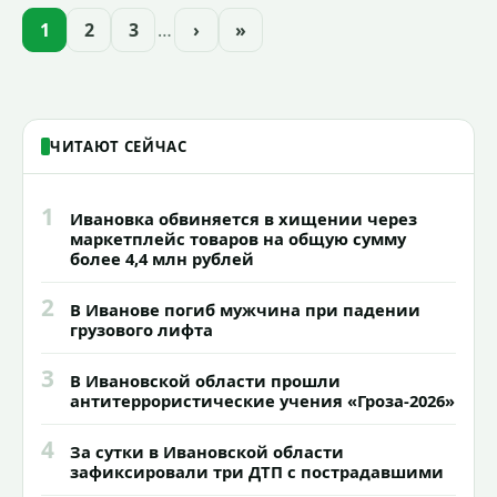
проекта подсветки исторических
1
2
3
…
›
»
зданий, достопримечательностей и
знаковых мест.
ЧИТАЮТ СЕЙЧАС
1
Ивановка обвиняется в хищении через
маркетплейс товаров на общую сумму
более 4,4 млн рублей
2
В Иванове погиб мужчина при падении
грузового лифта
3
В Ивановской области прошли
антитеррористические учения «Гроза-2026»
4
За сутки в Ивановской области
зафиксировали три ДТП с пострадавшими