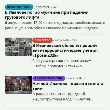
сумму более 4,4 млн рублей через маркетплейс.
7 августа
👁 2343
ПРОИСШЕСТВИЯ
В Иванове погиб мужчина при падении
грузового лифта
6 августа около 17:40 часов в одном из швейных цехов в
районе ул. Громобоя в Иванове произошло падение
грузового лифта в районе 3-го этажа.
7 августа
👁 2356
ОБЩЕСТВО
В Ивановской области прошли
антитеррористические учения
«Гроза-2026»
6 августа в регионе оперативным
штабом проведены тактико-
специальные учения по пресечению
террористического акта на объекте
7 августа
👁 61
БЛАГОУСТРОЙСТВО
органов государственной власти.
Ночной Иваново – красота света и
«Гроза-2026».
тени
В рамках развития городской
инфраструктуры в год 155-летия
Иванова приступили городские власти
приступили к реализации масштабного