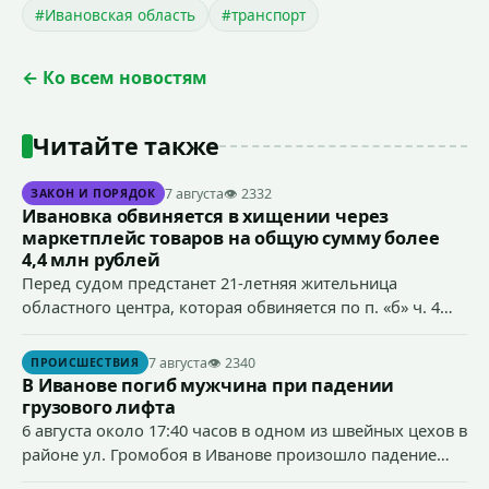
#Ивановская область
#транспорт
← Ко всем новостям
Читайте также
7 августа
👁 2332
ЗАКОН И ПОРЯДОК
Ивановка обвиняется в хищении через
маркетплейс товаров на общую сумму более
4,4 млн рублей
Перед судом предстанет 21-летняя жительница
областного центра, которая обвиняется по п. «б» ч. 4
ст.158 УК РФ (кража) - в хищении товаров на общую
сумму более 4,4 млн рублей через маркетплейс.
7 августа
👁 2340
ПРОИСШЕСТВИЯ
В Иванове погиб мужчина при падении
грузового лифта
6 августа около 17:40 часов в одном из швейных цехов в
районе ул. Громобоя в Иванове произошло падение
грузового лифта в районе 3-го этажа.