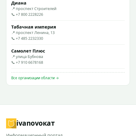
Диана
📍 проспект Строителей
📞 +7 800 2228226
Табачная империя
📍 проспект Ленина, 13
📞 +7 485 2232330
Самолет Плюс
📍 улица Бубнова
📞 +7 910 6678168
Все организации области →
ivanovo
кат
Информационный портал