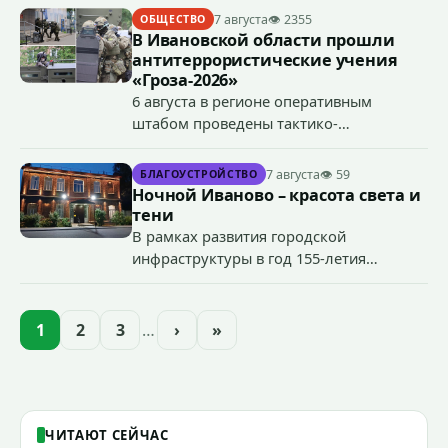
7 августа
👁 2355
ОБЩЕСТВО
В Ивановской области прошли
антитеррористические учения
«Гроза-2026»
6 августа в регионе оперативным
штабом проведены тактико-
специальные учения по пресечению
террористического акта на объекте
7 августа
👁 59
БЛАГОУСТРОЙСТВО
органов государственной власти.
Ночной Иваново – красота света и
«Гроза-2026».
тени
В рамках развития городской
инфраструктуры в год 155-летия
Иванова приступили городские власти
приступили к реализации масштабного
проекта подсветки исторических
1
2
3
…
›
»
зданий, достопримечательностей и
знаковых мест.
ЧИТАЮТ СЕЙЧАС