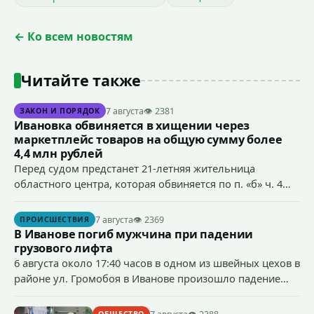
← Ко всем новостям
Читайте также
7 августа
👁 2381
ЗАКОН И ПОРЯДОК
Ивановка обвиняется в хищении через
маркетплейс товаров на общую сумму более
4,4 млн рублей
Перед судом предстанет 21-летняя жительница
областного центра, которая обвиняется по п. «б» ч. 4
ст.158 УК РФ (кража) - в хищении товаров на общую
сумму более 4,4 млн рублей через маркетплейс.
7 августа
👁 2369
ПРОИСШЕСТВИЯ
В Иванове погиб мужчина при падении
грузового лифта
6 августа около 17:40 часов в одном из швейных цехов в
районе ул. Громобоя в Иванове произошло падение
грузового лифта в районе 3-го этажа.