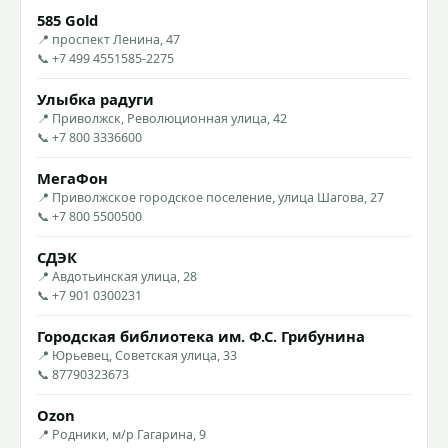
585 Gold
📍 проспект Ленина, 47
📞 +7 499 4551585-2275
Улыбка радуги
📍 Приволжск, Революционная улица, 42
📞 +7 800 3336600
МегаФон
📍 Приволжское городское поселение, улица Шагова, 27
📞 +7 800 5500500
СДЭК
📍 Авдотьинская улица, 28
📞 +7 901 0300231
Городская библиотека им. Ф.С. Грибунина
📍 Юрьевец, Советская улица, 33
📞 87790323673
Ozon
📍 Родники, м/р Гагарина, 9