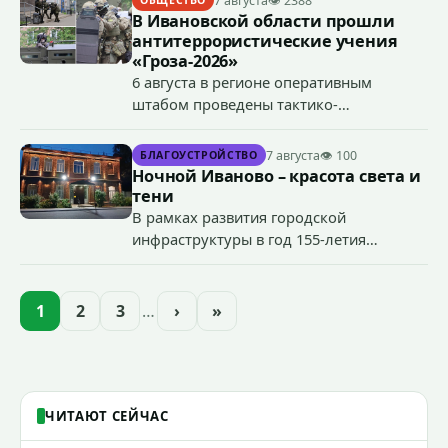
7 августа
👁 2388
ОБЩЕСТВО
В Ивановской области прошли
антитеррористические учения
«Гроза-2026»
6 августа в регионе оперативным
штабом проведены тактико-
специальные учения по пресечению
террористического акта на объекте
7 августа
👁 100
БЛАГОУСТРОЙСТВО
органов государственной власти.
Ночной Иваново – красота света и
«Гроза-2026».
тени
В рамках развития городской
инфраструктуры в год 155-летия
Иванова приступили городские власти
приступили к реализации масштабного
проекта подсветки исторических
1
2
3
…
›
»
зданий, достопримечательностей и
знаковых мест.
ЧИТАЮТ СЕЙЧАС