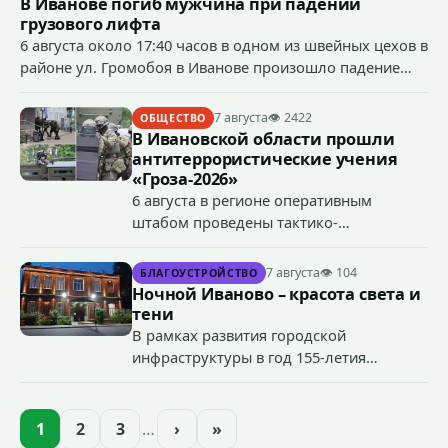
В Иванове погиб мужчина при падении
грузового лифта
6 августа около 17:40 часов в одном из швейных цехов в
районе ул. Громобоя в Иванове произошло падение
грузового лифта в районе 3-го этажа.
7 августа
👁 2422
ОБЩЕСТВО
В Ивановской области прошли
антитеррористические учения
«Гроза-2026»
6 августа в регионе оперативным
штабом проведены тактико-
специальные учения по пресечению
террористического акта на объекте
7 августа
👁 104
БЛАГОУСТРОЙСТВО
органов государственной власти.
Ночной Иваново – красота света и
«Гроза-2026».
тени
В рамках развития городской
инфраструктуры в год 155-летия
Иванова приступили городские власти
приступили к реализации масштабного
проекта подсветки исторических
1
2
3
…
›
»
зданий, достопримечательностей и