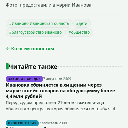
Фото: предоставили в мэрии Иванова.
#Иваново Ивановская область
#дети
#благоустройство Иваново
#общество
← Ко всем новостям
Читайте также
7 августа
👁 2409
ЗАКОН И ПОРЯДОК
Ивановка обвиняется в хищении через
маркетплейс товаров на общую сумму более
4,4 млн рублей
Перед судом предстанет 21-летняя жительница
областного центра, которая обвиняется по п. «б» ч. 4
ст.158 УК РФ (кража) - в хищении товаров на общую
сумму более 4,4 млн рублей через маркетплейс.
7 августа
👁 2398
ПРОИСШЕСТВИЯ