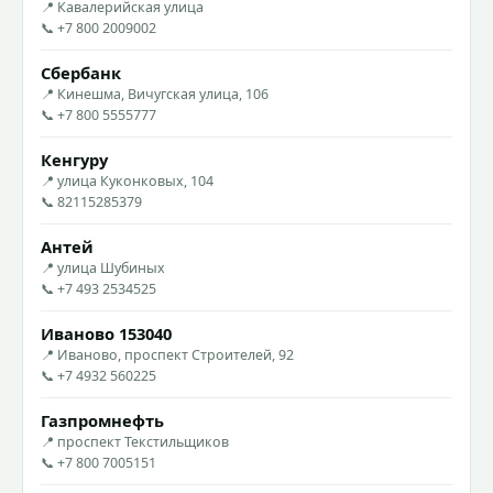
📍 Кавалерийская улица
📞 +7 800 2009002
Сбербанк
📍 Кинешма, Вичугская улица, 106
📞 +7 800 5555777
Кенгуру
📍 улица Куконковых, 104
📞 82115285379
Антей
📍 улица Шубиных
📞 +7 493 2534525
Иваново 153040
📍 Иваново, проспект Строителей, 92
📞 +7 4932 560225
Газпромнефть
📍 проспект Текстильщиков
📞 +7 800 7005151