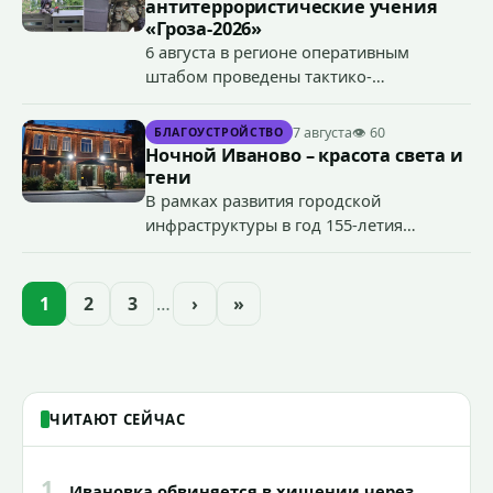
антитеррористические учения
«Гроза-2026»
6 августа в регионе оперативным
штабом проведены тактико-
специальные учения по пресечению
террористического акта на объекте
7 августа
👁 60
БЛАГОУСТРОЙСТВО
органов государственной власти.
Ночной Иваново – красота света и
«Гроза-2026».
тени
В рамках развития городской
инфраструктуры в год 155-летия
Иванова приступили городские власти
приступили к реализации масштабного
проекта подсветки исторических
1
2
3
…
›
»
зданий, достопримечательностей и
знаковых мест.
ЧИТАЮТ СЕЙЧАС
1
Ивановка обвиняется в хищении через