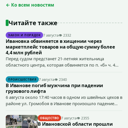
← Ко всем новостям
Читайте также
7 августа
👁 2332
ЗАКОН И ПОРЯДОК
Ивановка обвиняется в хищении через
маркетплейс товаров на общую сумму более
4,4 млн рублей
Перед судом предстанет 21-летняя жительница
областного центра, которая обвиняется по п. «б» ч. 4
ст.158 УК РФ (кража) - в хищении товаров на общую
сумму более 4,4 млн рублей через маркетплейс.
7 августа
👁 2340
ПРОИСШЕСТВИЯ
В Иванове погиб мужчина при падении
грузового лифта
6 августа около 17:40 часов в одном из швейных цехов в
районе ул. Громобоя в Иванове произошло падение
грузового лифта в районе 3-го этажа.
7 августа
👁 2355
ОБЩЕСТВО
В Ивановской области прошли