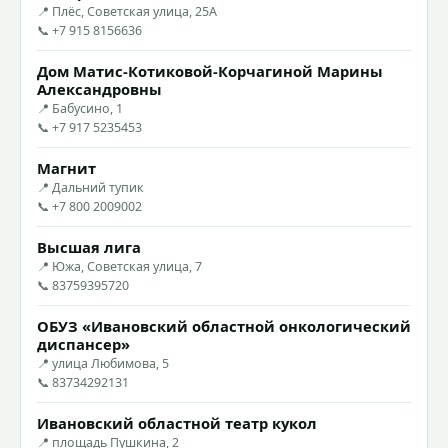
📍 Плёс, Советская улица, 25А
📞 +7 915 8156636
Дом Матис-Котиковой-Корчагиной Марины
Александровны
📍 Бабусино, 1
📞 +7 917 5235453
Магнит
📍 Дальний тупик
📞 +7 800 2009002
Высшая лига
📍 Южа, Советская улица, 7
📞 83759395720
ОБУЗ «Ивановский областной онкологический
диспансер»
📍 улица Любимова, 5
📞 83734292131
Ивановский областной театр кукол
📍 площадь Пушкина, 2