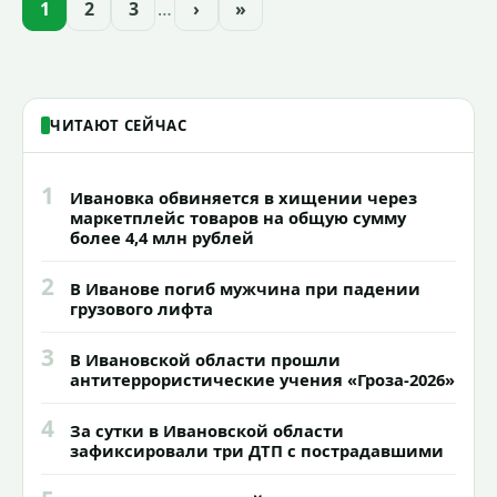
проекта подсветки исторических
1
2
3
…
›
»
зданий, достопримечательностей и
знаковых мест.
ЧИТАЮТ СЕЙЧАС
1
Ивановка обвиняется в хищении через
маркетплейс товаров на общую сумму
более 4,4 млн рублей
2
В Иванове погиб мужчина при падении
грузового лифта
3
В Ивановской области прошли
антитеррористические учения «Гроза-2026»
4
За сутки в Ивановской области
зафиксировали три ДТП с пострадавшими