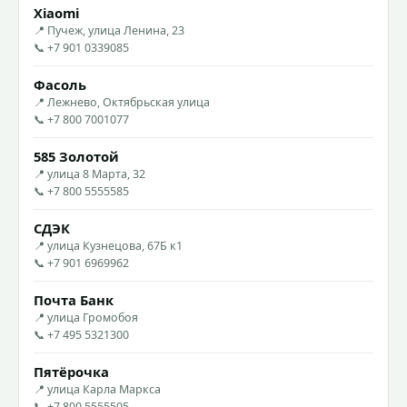
Xiaomi
📍 Пучеж, улица Ленина, 23
📞 +7 901 0339085
Фасоль
📍 Лежнево, Октябрьская улица
📞 +7 800 7001077
585 Золотой
📍 улица 8 Марта, 32
📞 +7 800 5555585
СДЭК
📍 улица Кузнецова, 67Б к1
📞 +7 901 6969962
Почта Банк
📍 улица Громобоя
📞 +7 495 5321300
Пятёрочка
📍 улица Карла Маркса
📞 +7 800 5555505