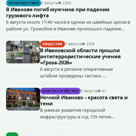
сумму более 4,4 млн рублей через маркетплейс.
7 августа
👁 2343
ПРОИСШЕСТВИЯ
В Иванове погиб мужчина при падении
грузового лифта
6 августа около 17:40 часов в одном из швейных цехов в
районе ул. Громобоя в Иванове произошло падение
грузового лифта в районе 3-го этажа.
7 августа
👁 2356
ОБЩЕСТВО
В Ивановской области прошли
антитеррористические учения
«Гроза-2026»
6 августа в регионе оперативным
штабом проведены тактико-
специальные учения по пресечению
террористического акта на объекте
7 августа
👁 61
БЛАГОУСТРОЙСТВО
органов государственной власти.
Ночной Иваново – красота света и
«Гроза-2026».
тени
В рамках развития городской
инфраструктуры в год 155-летия
Иванова приступили городские власти
приступили к реализации масштабного