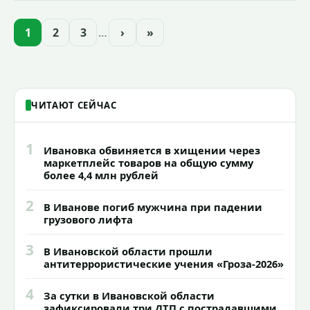
приступили к реализации масштабного
проекта подсветки исторических
1
2
3
…
›
»
зданий, достопримечательностей и
знаковых мест.
ЧИТАЮТ СЕЙЧАС
1
Ивановка обвиняется в хищении через
маркетплейс товаров на общую сумму
более 4,4 млн рублей
2
В Иванове погиб мужчина при падении
грузового лифта
3
В Ивановской области прошли
антитеррористические учения «Гроза-2026»
4
За сутки в Ивановской области
зафиксировали три ДТП с пострадавшими