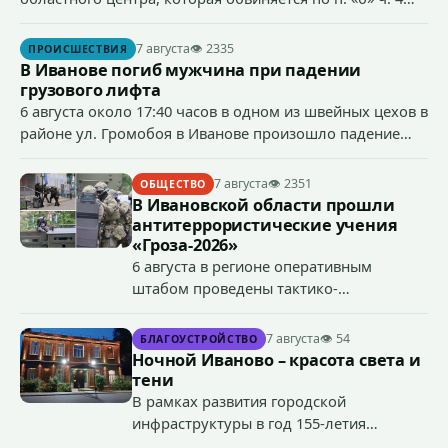
ст.158 УК РФ (кража) - в хищении товаров на общую
сумму более 4,4 млн рублей через маркетплейс.
7 августа
👁 2335
ПРОИСШЕСТВИЯ
В Иванове погиб мужчина при падении
грузового лифта
6 августа около 17:40 часов в одном из швейных цехов в
районе ул. Громобоя в Иванове произошло падение
грузового лифта в районе 3-го этажа.
7 августа
👁 2351
ОБЩЕСТВО
В Ивановской области прошли
антитеррористические учения
«Гроза-2026»
6 августа в регионе оперативным
штабом проведены тактико-
специальные учения по пресечению
террористического акта на объекте
7 августа
👁 54
БЛАГОУСТРОЙСТВО
органов государственной власти.
Ночной Иваново – красота света и
«Гроза-2026».
тени
В рамках развития городской
инфраструктуры в год 155-летия
Иванова приступили городские власти