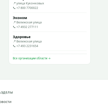
📍 улица Куконковых
📞 +7 800 7700022
Эконом
📍 Велижская улица
📞 +7 4932 277111
Здоровье
📍 Велижская улица
📞 +7 493 2231654
Все организации области →
АЗДЕЛЫ
овости