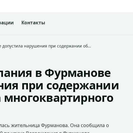
зации
Контакты
 допустила нарушения при содержании об…
ания в Фурманове
ния при содержании
 многоквартирного
лась жительница Фурманова. Она сообщила о