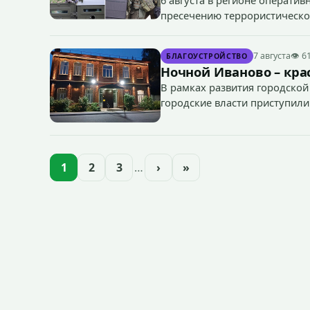
пресечению террористическог
«Гроза-2026».
7 августа
👁 6
БЛАГОУСТРОЙСТВО
Ночной Иваново – крас
В рамках развития городской
городские власти приступили
зданий, достопримечательнос
1
2
3
…
›
»