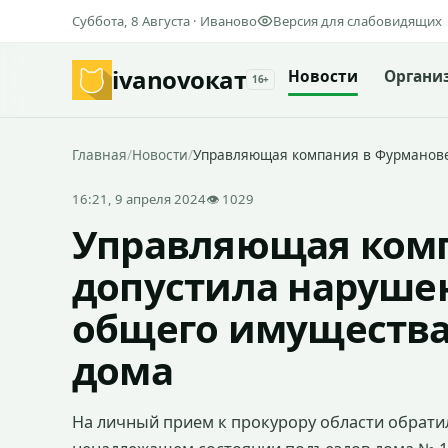
Суббота, 8 Августа · Иваново
Версия для слабовидящих
ivanovo
кат
Новости
Органи
16+
Главная
/
Новости
/
Управляющая компания в Фурманове
16:21, 9 апреля 2024
👁 1029
Управляющая комп
допустила наруше
общего имущества
дома
На личный прием к прокурору области обрати