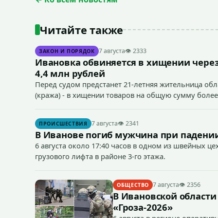
Читайте также
7 августа
👁 2333
ЗАКОН И ПОРЯДОК
Ивановка обвиняется в хищении через
4,4 млн рублей
Перед судом предстанет 21-летняя жительница облас
(кража) - в хищении товаров на общую сумму более
7 августа
👁 2341
ПРОИСШЕСТВИЯ
В Иванове погиб мужчина при падении
6 августа около 17:40 часов в одном из швейных ц
грузового лифта в районе 3-го этажа.
7 августа
👁 2356
ОБЩЕСТВО
В Ивановской области
«Гроза-2026»
6 августа в регионе операти