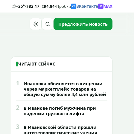
⛅
+25°
$
82,17
· €
94,84
Пробки
ВКонтакте
MAX
M
▾
▾
VK
Предложить новость
Найти
ЧИТАЮТ СЕЙЧАС
1
Ивановка обвиняется в хищении
через маркетплейс товаров на
общую сумму более 4,4 млн рублей
2
В Иванове погиб мужчина при
падении грузового лифта
3
В Ивановской области прошли
антитеррористические учения