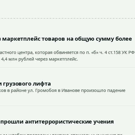
 маркетплейс товаров на общую сумму более
тного центра, которая обвиняется по п. «б» ч. 4 ст.158 УК РФ
 4,4 млн рублей через маркетплейс.
 грузового лифта
ехов в районе ул. Громобоя в Иванове произошло падение
 прошли антитеррористические учения
вным штабом проведены тактико-специальные учения по