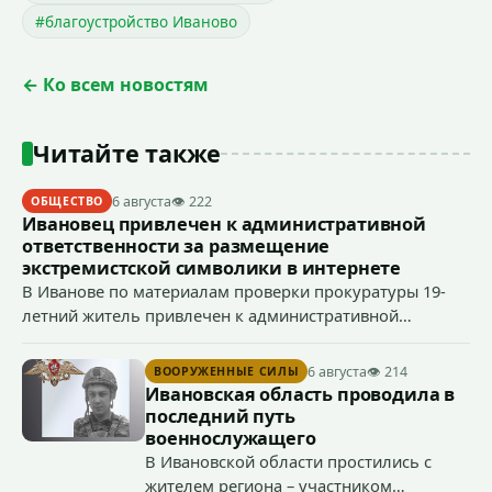
#благоустройство Иваново
← Ко всем новостям
Читайте также
6 августа
👁 222
ОБЩЕСТВО
Ивановец привлечен к административной
ответственности за размещение
экстремистской символики в интернете
В Иванове по материалам проверки прокуратуры 19-
летний житель привлечен к административной
ответственности по ч. 1 ст. 20.3 КоАП РФ (публичное
демонстрирование символики экстремистской
6 августа
👁 214
ВООРУЖЕННЫЕ СИЛЫ
организации, если эти действия не содержат признаков
Ивановская область проводила в
уголовно наказуемого деяния) за размещение
последний путь
экстремистской символики в сети Интернет.
военнослужащего
В Ивановской области простились с
жителем региона – участником