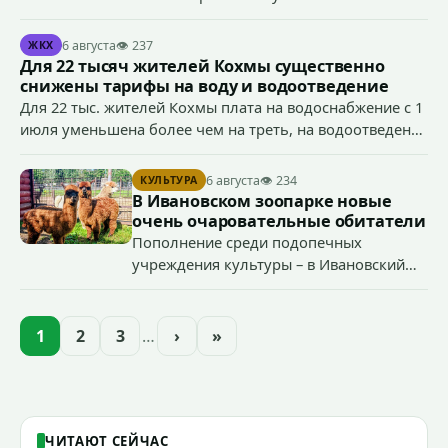
специальной военной операции
Антоном Тумановым.
6 августа
👁 237
ЖКХ
Для 22 тысяч жителей Кохмы существенно
снижены тарифы на воду и водоотведение
Для 22 тыс. жителей Кохмы плата на водоснабжение с 1
июля уменьшена более чем на треть, на водоотведение
- более чем на 40%, что стало возможным благодаря
началу работы в городе областного предприятия
6 августа
👁 234
КУЛЬТУРА
«Водоканал.
В Ивановском зоопарке новые
очень очаровательные обитатели
Пополнение среди подопечных
учреждения культуры – в Ивановский
зоопарк приехали еще две альпаки из
Ленинградской и Новгородской
областей (самцу - 6 месяцев, самочке —
1
2
3
…
›
»
годик).
ЧИТАЮТ СЕЙЧАС