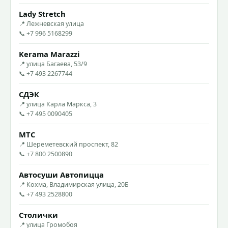
Lady Stretch
📍 Лежневская улица
📞 +7 996 5168299
Kerama Marazzi
📍 улица Багаева, 53/9
📞 +7 493 2267744
СДЭК
📍 улица Карла Маркса, 3
📞 +7 495 0090405
МТС
📍 Шереметевский проспект, 82
📞 +7 800 2500890
Автосуши Автопицца
📍 Кохма, Владимирская улица, 20Б
📞 +7 493 2528800
Столички
📍 улица Громобоя