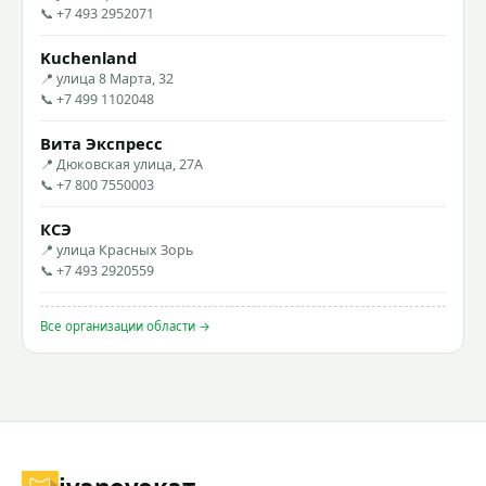
📞 +7 493 2952071
Kuchenland
📍 улица 8 Марта, 32
📞 +7 499 1102048
Вита Экспресс
📍 Дюковская улица, 27А
📞 +7 800 7550003
КСЭ
📍 улица Красных Зорь
📞 +7 493 2920559
Все организации области →