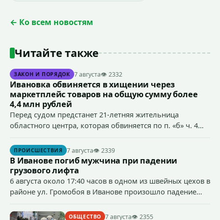
← Ко всем новостям
Читайте также
7 августа
👁 2332
ЗАКОН И ПОРЯДОК
Ивановка обвиняется в хищении через
маркетплейс товаров на общую сумму более
4,4 млн рублей
Перед судом предстанет 21-летняя жительница
областного центра, которая обвиняется по п. «б» ч. 4
ст.158 УК РФ (кража) - в хищении товаров на общую
сумму более 4,4 млн рублей через маркетплейс.
7 августа
👁 2339
ПРОИСШЕСТВИЯ
В Иванове погиб мужчина при падении
грузового лифта
6 августа около 17:40 часов в одном из швейных цехов в
районе ул. Громобоя в Иванове произошло падение
грузового лифта в районе 3-го этажа.
7 августа
👁 2355
ОБЩЕСТВО