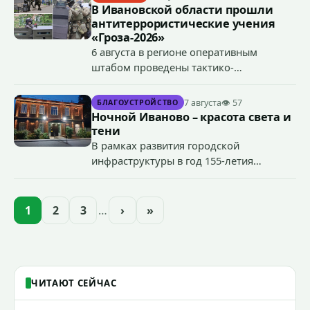
В Ивановской области прошли
антитеррористические учения
«Гроза-2026»
6 августа в регионе оперативным
штабом проведены тактико-
специальные учения по пресечению
террористического акта на объекте
7 августа
👁 57
БЛАГОУСТРОЙСТВО
органов государственной власти.
Ночной Иваново – красота света и
«Гроза-2026».
тени
В рамках развития городской
инфраструктуры в год 155-летия
Иванова приступили городские власти
приступили к реализации масштабного
проекта подсветки исторических
1
2
3
…
›
»
зданий, достопримечательностей и
знаковых мест.
ЧИТАЮТ СЕЙЧАС