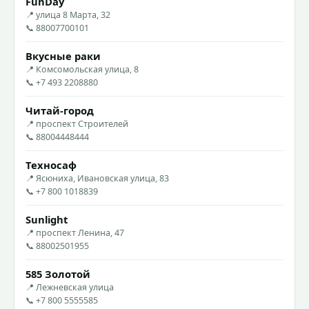
FunDay
📍 улица 8 Марта, 32
📞 88007700101
Вкусные раки
📍 Комсомольская улица, 8
📞 +7 493 2208880
Читай-город
📍 проспект Строителей
📞 88004448444
Техносаф
📍 Ясюниха, Ивановская улица, 83
📞 +7 800 1018839
Sunlight
📍 проспект Ленина, 47
📞 88002501955
585 Золотой
📍 Лежневская улица
📞 +7 800 5555585