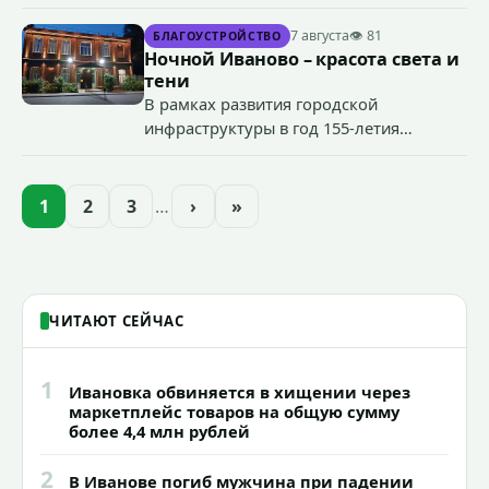
специальные учения по пресечению
террористического акта на объекте
7 августа
👁 81
БЛАГОУСТРОЙСТВО
органов государственной власти.
Ночной Иваново – красота света и
«Гроза-2026».
тени
В рамках развития городской
инфраструктуры в год 155-летия
Иванова приступили городские власти
приступили к реализации масштабного
проекта подсветки исторических
1
2
3
…
›
»
зданий, достопримечательностей и
знаковых мест.
ЧИТАЮТ СЕЙЧАС
1
Ивановка обвиняется в хищении через
маркетплейс товаров на общую сумму
более 4,4 млн рублей
2
В Иванове погиб мужчина при падении