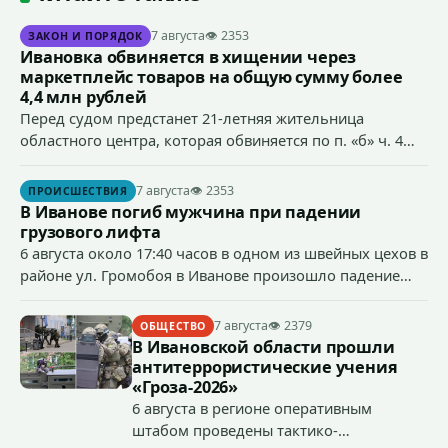
7 августа
👁 2353
ЗАКОН И ПОРЯДОК
Ивановка обвиняется в хищении через
маркетплейс товаров на общую сумму более
4,4 млн рублей
Перед судом предстанет 21-летняя жительница
областного центра, которая обвиняется по п. «б» ч. 4
ст.158 УК РФ (кража) - в хищении товаров на общую
сумму более 4,4 млн рублей через маркетплейс.
7 августа
👁 2353
ПРОИСШЕСТВИЯ
В Иванове погиб мужчина при падении
грузового лифта
6 августа около 17:40 часов в одном из швейных цехов в
районе ул. Громобоя в Иванове произошло падение
грузового лифта в районе 3-го этажа.
7 августа
👁 2379
ОБЩЕСТВО
В Ивановской области прошли
антитеррористические учения
«Гроза-2026»
6 августа в регионе оперативным
штабом проведены тактико-