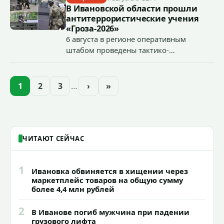
В Ивановской области прошли
антитеррористические учения
«Гроза-2026»
6 августа в регионе оперативным
штабом проведены тактико-
специальные учения по пресечению
террористического акта на объекте
органов государственной власти.
1
2
3
…
›
»
«Гроза-2026».
ЧИТАЮТ СЕЙЧАС
1
Ивановка обвиняется в хищении через
маркетплейс товаров на общую сумму
более 4,4 млн рублей
2
В Иванове погиб мужчина при падении
грузового лифта