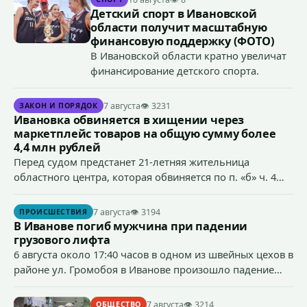
Детский спорт в Ивановской
области получит масштабную
финансовую поддержку (ФОТО)
В Ивановской области кратно увеличат
финансирование детского спорта.
7 августа
👁 3231
ЗАКОН И ПОРЯДОК
Ивановка обвиняется в хищении через
маркетплейс товаров на общую сумму более
4,4 млн рублей
Перед судом предстанет 21-летняя жительница
областного центра, которая обвиняется по п. «б» ч. 4
ст.158 УК РФ (кража) - в хищении товаров на общую
сумму более 4,4 млн рублей через маркетплейс.
7 августа
👁 3194
ПРОИСШЕСТВИЯ
В Иванове погиб мужчина при падении
грузового лифта
6 августа около 17:40 часов в одном из швейных цехов в
районе ул. Громобоя в Иванове произошло падение
грузового лифта в районе 3-го этажа.
7 августа
👁 3214
ОБЩЕСТВО