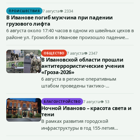
ст.158 УК РФ (кража) - в хищении товаров на общую
сумму более 4,4 млн рублей через маркетплейс.
7 августа
👁 2334
ПРОИСШЕСТВИЯ
В Иванове погиб мужчина при падении
грузового лифта
6 августа около 17:40 часов в одном из швейных цехов в
районе ул. Громобоя в Иванове произошло падение
грузового лифта в районе 3-го этажа.
7 августа
👁 2347
ОБЩЕСТВО
В Ивановской области прошли
антитеррористические учения
«Гроза-2026»
6 августа в регионе оперативным
штабом проведены тактико-
специальные учения по пресечению
террористического акта на объекте
7 августа
👁 53
БЛАГОУСТРОЙСТВО
органов государственной власти.
Ночной Иваново – красота света и
«Гроза-2026».
тени
В рамках развития городской
инфраструктуры в год 155-летия
Иванова приступили городские власти