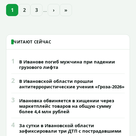
приступили к реализации масштабного
проекта подсветки исторических
1
2
3
…
›
»
зданий, достопримечательностей и
знаковых мест.
ЧИТАЮТ СЕЙЧАС
1
В Иванове погиб мужчина при падении
грузового лифта
2
В Ивановской области прошли
антитеррористические учения «Гроза-2026»
3
Ивановка обвиняется в хищении через
маркетплейс товаров на общую сумму
более 4,4 млн рублей
4
За сутки в Ивановской области
зафиксировали три ДТП с пострадавшими