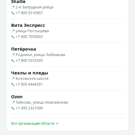
Shatte
📍 2-я Запрудная улица
📞 +7 800 5510907
Вита Экспресс
📍 улица Постышева
📞 +7 800 7550003
Пятёрочка
📍 Родники, улица Любимова
📞 +7 800 5555505
Чехлы и пледы
📍 Кохомское шоссе
📞 +7 800 4444291
Ozon
📍 Тейково, улица Новожёнова
📞 +7 495 2321000
Все организации области →