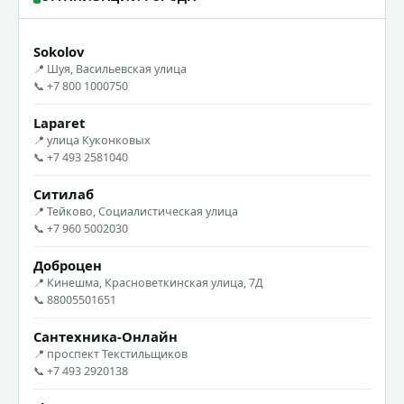
Sokolov
📍 Шуя, Васильевская улица
📞 +7 800 1000750
Laparet
📍 улица Куконковых
📞 +7 493 2581040
Ситилаб
📍 Тейково, Социалистическая улица
📞 +7 960 5002030
Доброцен
📍 Кинешма, Красноветкинская улица, 7Д
📞 88005501651
Сантехника-Онлайн
📍 проспект Текстильщиков
📞 +7 493 2920138