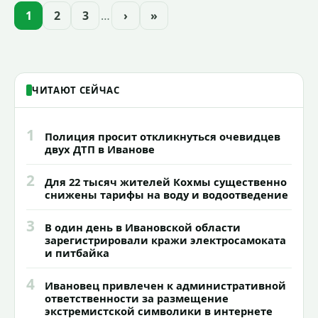
областей (самцу - 6 месяцев, самочке —
1
2
3
…
›
»
годик).
ЧИТАЮТ СЕЙЧАС
1
Полиция просит откликнуться очевидцев
двух ДТП в Иванове
2
Для 22 тысяч жителей Кохмы существенно
снижены тарифы на воду и водоотведение
3
В один день в Ивановской области
зарегистрировали кражи электросамоката
и питбайка
4
Ивановец привлечен к административной
ответственности за размещение
экстремистской символики в интернете