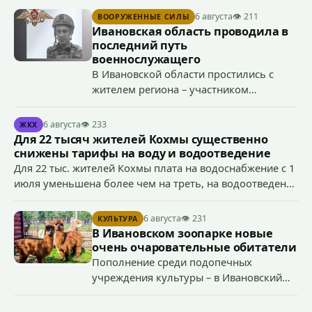
демонстрирование символики экстремистской
6 августа
👁 211
ВООРУЖЕННЫЕ СИЛЫ
организации, если эти действия не содержат признаков
Ивановская область проводила в
уголовно наказуемого деяния) за размещение
последний путь
экстремистской символики в сети Интернет.
военнослужащего
В Ивановской области простились с
жителем региона – участником
специальной военной операции
Антоном Тумановым.
6 августа
👁 233
ЖКХ
Для 22 тысяч жителей Кохмы существенно
снижены тарифы на воду и водоотведение
Для 22 тыс. жителей Кохмы плата на водоснабжение с 1
июля уменьшена более чем на треть, на водоотведение
- более чем на 40%, что стало возможным благодаря
началу работы в городе областного предприятия
6 августа
👁 231
КУЛЬТУРА
«Водоканал.
В Ивановском зоопарке новые
очень очаровательные обитатели
Пополнение среди подопечных
учреждения культуры – в Ивановский
зоопарк приехали еще две альпаки из
Ленинградской и Новгородской