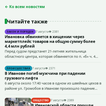
← Ко всем новостям
Читайте также
7 августа
👁 2381
ЗАКОН И ПОРЯДОК
Ивановка обвиняется в хищении через
маркетплейс товаров на общую сумму более
4,4 млн рублей
Перед судом предстанет 21-летняя жительница
областного центра, которая обвиняется по п. «б» ч. 4
ст.158 УК РФ (кража) - в хищении товаров на общую
сумму более 4,4 млн рублей через маркетплейс.
7 августа
👁 2371
ПРОИСШЕСТВИЯ
В Иванове погиб мужчина при падении
грузового лифта
6 августа около 17:40 часов в одном из швейных цехов в
районе ул. Громобоя в Иванове произошло падение
грузового лифта в районе 3-го этажа.
7 августа
👁 2389
ОБЩЕСТВО
В Ивановской области прошли