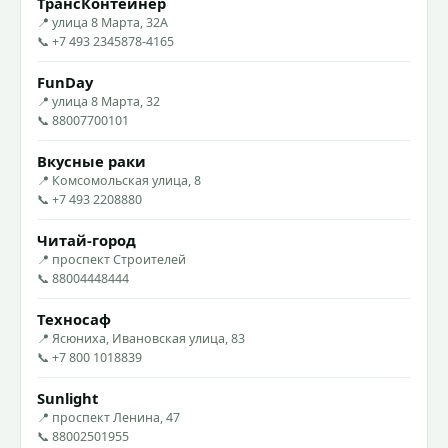
ТрансКонтейнер
📍 улица 8 Марта, 32А
📞 +7 493 2345878-4165
FunDay
📍 улица 8 Марта, 32
📞 88007700101
Вкусные раки
📍 Комсомольская улица, 8
📞 +7 493 2208880
Читай-город
📍 проспект Строителей
📞 88004448444
Техносаф
📍 Ясюниха, Ивановская улица, 83
📞 +7 800 1018839
Sunlight
📍 проспект Ленина, 47
📞 88002501955