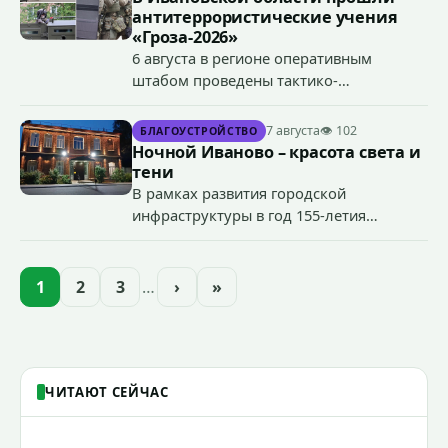
антитеррористические учения
«Гроза-2026»
6 августа в регионе оперативным
штабом проведены тактико-
специальные учения по пресечению
террористического акта на объекте
7 августа
👁 102
БЛАГОУСТРОЙСТВО
органов государственной власти.
Ночной Иваново – красота света и
«Гроза-2026».
тени
В рамках развития городской
инфраструктуры в год 155-летия
Иванова приступили городские власти
приступили к реализации масштабного
проекта подсветки исторических
1
2
3
…
›
»
зданий, достопримечательностей и
знаковых мест.
ЧИТАЮТ СЕЙЧАС