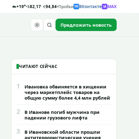
☁️
+19°
$
82,17
· €
94,84
Пробки
ВКонтакте
MAX
M
▾
▾
VK
Предложить новость
Найти
ЧИТАЮТ СЕЙЧАС
1
Ивановка обвиняется в хищении
через маркетплейс товаров на
общую сумму более 4,4 млн рублей
2
В Иванове погиб мужчина при
падении грузового лифта
3
В Ивановской области прошли
антитеррористические учения