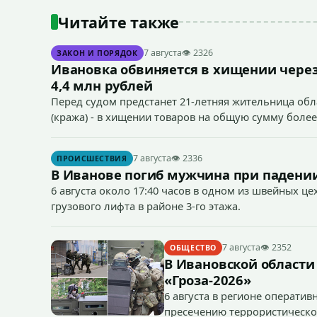
Читайте также
7 августа
👁 2326
ЗАКОН И ПОРЯДОК
Ивановка обвиняется в хищении через
4,4 млн рублей
Перед судом предстанет 21-летняя жительница облас
(кража) - в хищении товаров на общую сумму более
7 августа
👁 2336
ПРОИСШЕСТВИЯ
В Иванове погиб мужчина при падении
6 августа около 17:40 часов в одном из швейных ц
грузового лифта в районе 3-го этажа.
7 августа
👁 2352
ОБЩЕСТВО
В Ивановской области
«Гроза-2026»
6 августа в регионе операти
пресечению террористическог