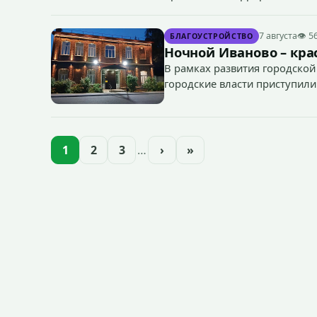
«Гроза-2026».
7 августа
👁 5
БЛАГОУСТРОЙСТВО
Ночной Иваново – крас
В рамках развития городской
городские власти приступили
зданий, достопримечательнос
1
2
3
…
›
»