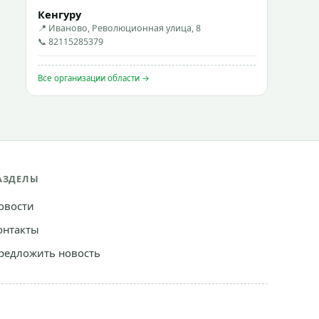
Кенгуру
📍 Иваново, Революционная улица, 8
📞 82115285379
Все организации области →
АЗДЕЛЫ
овости
онтакты
редложить новость