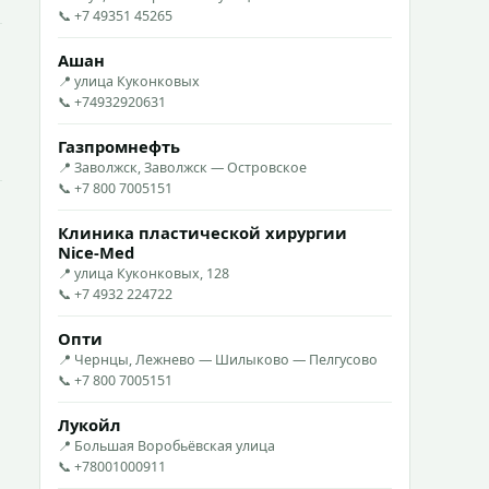
📞 +7 49351 45265
Ашан
📍 улица Куконковых
📞 +74932920631
Газпромнефть
📍 Заволжск, Заволжск — Островское
📞 +7 800 7005151
Клиника пластической хирургии
Nice-Med
📍 улица Куконковых, 128
📞 +7 4932 224722
Опти
📍 Чернцы, Лежнево — Шилыково — Пелгусово
📞 +7 800 7005151
Лукойл
📍 Большая Воробьёвская улица
📞 +78001000911