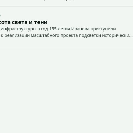
6
ота света и тени
 инфраструктуры в год 155-летия Иванова приступили
 к реализации масштабного проекта подсветки исторических
тей и знаковых мест.