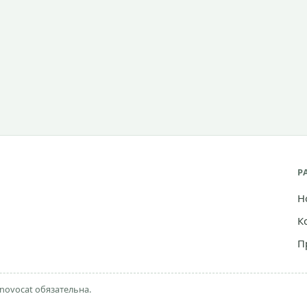
Р
Н
К
П
novocat обязательна.