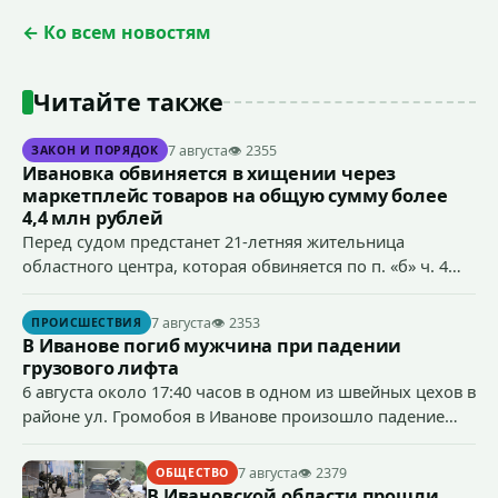
← Ко всем новостям
Читайте также
7 августа
👁 2355
ЗАКОН И ПОРЯДОК
Ивановка обвиняется в хищении через
маркетплейс товаров на общую сумму более
4,4 млн рублей
Перед судом предстанет 21-летняя жительница
областного центра, которая обвиняется по п. «б» ч. 4
ст.158 УК РФ (кража) - в хищении товаров на общую
сумму более 4,4 млн рублей через маркетплейс.
7 августа
👁 2353
ПРОИСШЕСТВИЯ
В Иванове погиб мужчина при падении
грузового лифта
6 августа около 17:40 часов в одном из швейных цехов в
районе ул. Громобоя в Иванове произошло падение
грузового лифта в районе 3-го этажа.
7 августа
👁 2379
ОБЩЕСТВО
В Ивановской области прошли