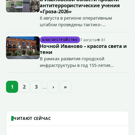
антитеррористические учения
«Гроза-2026»
6 августа в регионе оперативным
штабом проведены тактико-
специальные учения по пресечению
террористического акта на объекте
7 августа
👁 81
БЛАГОУСТРОЙСТВО
органов государственной власти.
Ночной Иваново – красота света и
«Гроза-2026».
тени
В рамках развития городской
инфраструктуры в год 155-летия
Иванова приступили городские власти
приступили к реализации масштабного
проекта подсветки исторических
1
2
3
…
›
»
зданий, достопримечательностей и
знаковых мест.
ЧИТАЮТ СЕЙЧАС