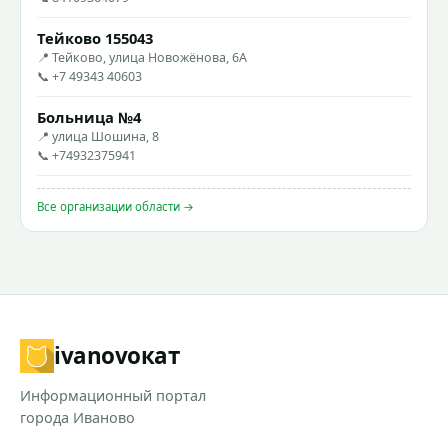
Тейково 155043
📍 Тейково, улица Новожёнова, 6А
📞 +7 49343 40603
Больница №4
📍 улица Шошина, 8
📞 +74932375941
Все организации области →
ivanovo
кат
Информационный портал
города Иваново