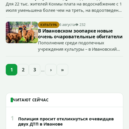
Для 22 тыс. жителей Кохмы плата на водоснабжение с 1
июля уменьшена более чем на треть, на водоотведение
- более чем на 40%, что стало возможным благодаря
началу работы в городе областного предприятия
6 августа
👁 232
КУЛЬТУРА
«Водоканал.
В Ивановском зоопарке новые
очень очаровательные обитатели
Пополнение среди подопечных
учреждения культуры – в Ивановский
зоопарк приехали еще две альпаки из
Ленинградской и Новгородской
областей (самцу - 6 месяцев, самочке —
1
2
3
…
›
»
годик).
ЧИТАЮТ СЕЙЧАС
1
Полиция просит откликнуться очевидцев
двух ДТП в Иванове