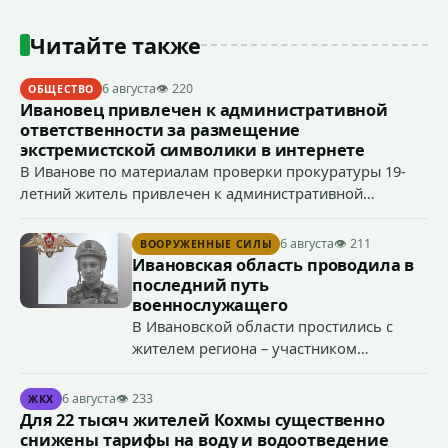
Читайте также
6 августа
👁 220
ОБЩЕСТВО
Ивановец привлечен к административной
ответственности за размещение
экстремистской символики в интернете
В Иванове по материалам проверки прокуратуры 19-
летний житель привлечен к административной
ответственности по ч. 1 ст. 20.3 КоАП РФ (публичное
демонстрирование символики экстремистской
6 августа
👁 211
ВООРУЖЕННЫЕ СИЛЫ
организации, если эти действия не содержат признаков
Ивановская область проводила в
уголовно наказуемого деяния) за размещение
последний путь
экстремистской символики в сети Интернет.
военнослужащего
В Ивановской области простились с
жителем региона – участником
специальной военной операции
Антоном Тумановым.
6 августа
👁 233
ЖКХ
Для 22 тысяч жителей Кохмы существенно
снижены тарифы на воду и водоотведение