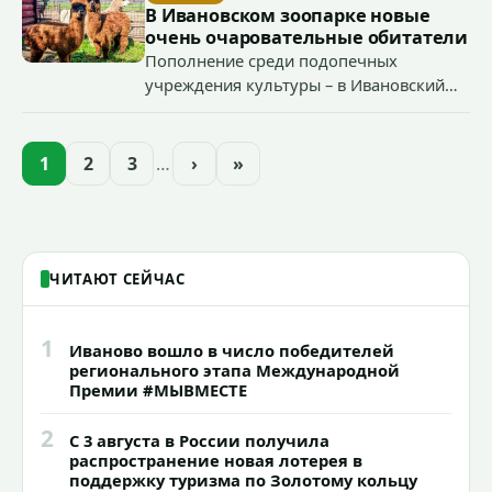
«Водоканал.
В Ивановском зоопарке новые
очень очаровательные обитатели
Пополнение среди подопечных
учреждения культуры – в Ивановский
зоопарк приехали еще две альпаки из
Ленинградской и Новгородской
областей (самцу - 6 месяцев, самочке —
1
2
3
…
›
»
годик).
ЧИТАЮТ СЕЙЧАС
1
Иваново вошло в число победителей
регионального этапа Международной
Премии #МЫВМЕСТЕ
2
С 3 августа в России получила
распространение новая лотерея в
поддержку туризма по Золотому кольцу