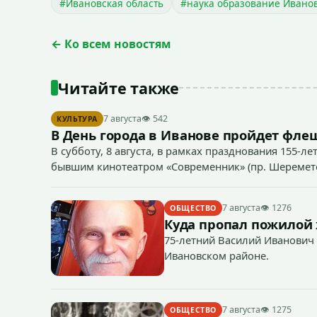
#Ивановская область
#наука образование Иванов
← Ко всем новостям
Читайте также
7 августа
👁 542
КУЛЬТУРА
В День города в Иванове пройдет фл
В субботу, 8 августа, в рамках празднования 155-ле
бывшим кинотеатром «Современник» (пр. Шереметев
7 августа
👁 1276
ОБЩЕСТВО
Куда пропал пожилой
75-летний Василий Иванович 
Ивановском районе.
7 августа
👁 1275
ОБЩЕСТВО