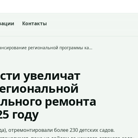
зации
Контакты
нансирование региональной программы ка…
сти увеличат
егиональной
льного ремонта
25 году
ода), отремонтировали более 230 детских садов.