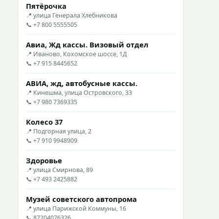
Пятёрочка
📍 улица Генерала Хлебникова
📞 +7 800 5555505
Авиа, Жд кассы. Визовый отдел
📍 Иваново, Кохомское шоссе, 1Д
📞 +7 915 8445652
АВИА, жд, автобусные кассы.
📍 Кинешма, улица Островского, 33
📞 +7 980 7369335
Колесо 37
📍 Подгорная улица, 2
📞 +7 910 9948909
Здоровье
📍 улица Смирнова, 89
📞 +7 493 2425882
Музей советского автопрома
📍 улица Парижской Коммуны, 16
📞 87204076326