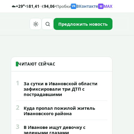
☁️
+29°
$
81,41
· €
94,06
Пробки
ВКонтакте
MAX
M
▾
▾
VK
Предложить новость
Найти
ЧИТАЮТ СЕЙЧАС
1
За сутки в Ивановской области
зафиксировали три ДТП с
пострадавшими
2
Куда пропал пожилой житель
Ивановского района
3
В Иванове ищут девочку с
зелеными глазами