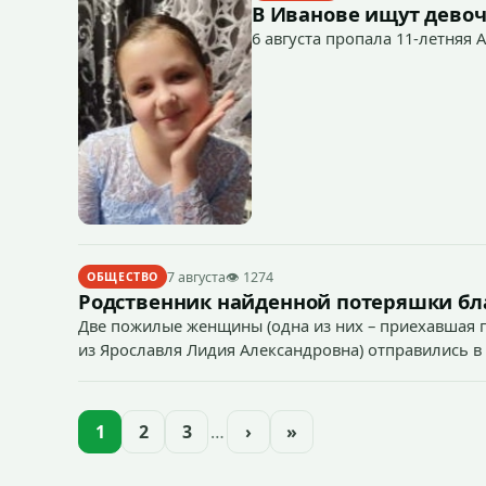
В Иванове ищут девоч
6 августа пропала 11-летняя 
7 августа
👁 1274
ОБЩЕСТВО
Родственник найденной потеряшки бл
Две пожилые женщины (одна из них – приехавшая п
из Ярославля Лидия Александровна) отправились в 
1
2
3
…
›
»