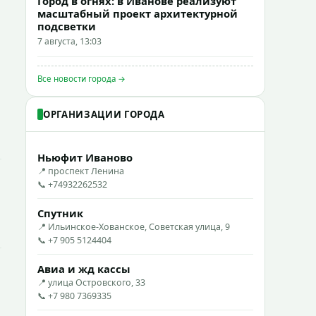
Город в огнях: в Иванове реализуют
масштабный проект архитектурной
подсветки
7 августа, 13:03
Все новости города →
ОРГАНИЗАЦИИ ГОРОДА
Ньюфит Иваново
📍 проспект Ленина
📞 +74932262532
Спутник
📍 Ильинское-Хованское, Советская улица, 9
📞 +7 905 5124404
Авиа и жд кассы
📍 улица Островского, 33
📞 +7 980 7369335