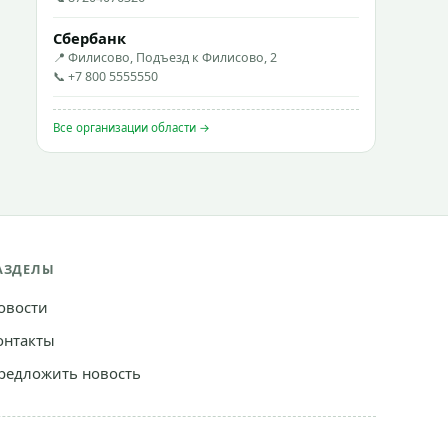
Сбербанк
📍 Филисово, Подъезд к Филисово, 2
📞 +7 800 5555550
Все организации области →
АЗДЕЛЫ
овости
онтакты
редложить новость