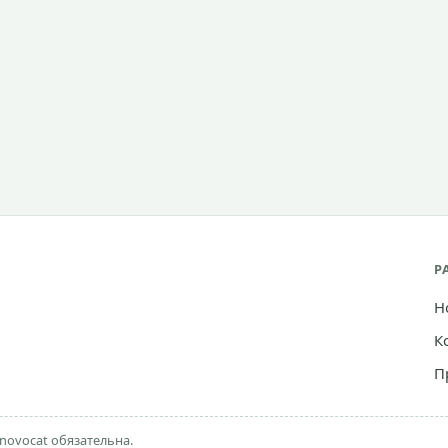
Р
Н
К
П
novocat обязательна.