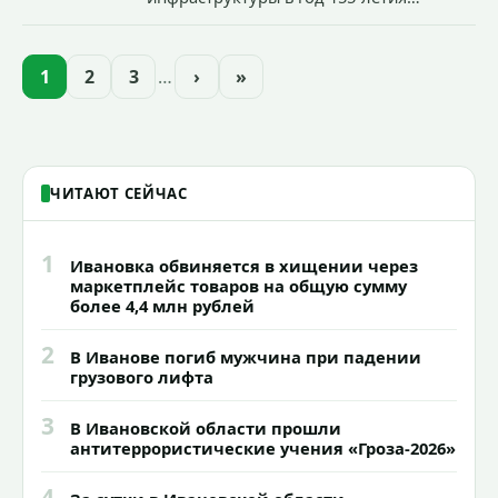
Иванова приступили городские власти
приступили к реализации масштабного
проекта подсветки исторических
1
2
3
…
›
»
зданий, достопримечательностей и
знаковых мест.
ЧИТАЮТ СЕЙЧАС
1
Ивановка обвиняется в хищении через
маркетплейс товаров на общую сумму
более 4,4 млн рублей
2
В Иванове погиб мужчина при падении
грузового лифта
3
В Ивановской области прошли
антитеррористические учения «Гроза-2026»
4