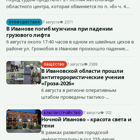
областного центра, которая обвиняется по п. «б» ч. 4
ст.158 УК РФ (кража) - в хищении товаров на общую
сумму более 4,4 млн рублей через маркетплейс.
7 августа
👁 2371
ПРОИСШЕСТВИЯ
В Иванове погиб мужчина при падении
грузового лифта
6 августа около 17:40 часов в одном из швейных цехов в
районе ул. Громобоя в Иванове произошло падение
грузового лифта в районе 3-го этажа.
7 августа
👁 2389
ОБЩЕСТВО
В Ивановской области прошли
антитеррористические учения
«Гроза-2026»
6 августа в регионе оперативным
штабом проведены тактико-
специальные учения по пресечению
террористического акта на объекте
7 августа
👁 102
БЛАГОУСТРОЙСТВО
органов государственной власти.
Ночной Иваново – красота света и
«Гроза-2026».
тени
В рамках развития городской
инфраструктуры в год 155-летия