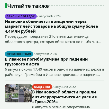
Читайте также
7 августа
👁 2324
ЗАКОН И ПОРЯДОК
Ивановка обвиняется в хищении через
маркетплейс товаров на общую сумму более
4,4 млн рублей
Перед судом предстанет 21-летняя жительница
областного центра, которая обвиняется по п. «б» ч. 4
ст.158 УК РФ (кража) - в хищении товаров на общую
сумму более 4,4 млн рублей через маркетплейс.
7 августа
👁 2336
ПРОИСШЕСТВИЯ
В Иванове погиб мужчина при падении
грузового лифта
6 августа около 17:40 часов в одном из швейных цехов в
районе ул. Громобоя в Иванове произошло падение
грузового лифта в районе 3-го этажа.
7 августа
👁 2352
ОБЩЕСТВО
В Ивановской области прошли
антитеррористические учения
«Гроза-2026»
6 августа в регионе оперативным