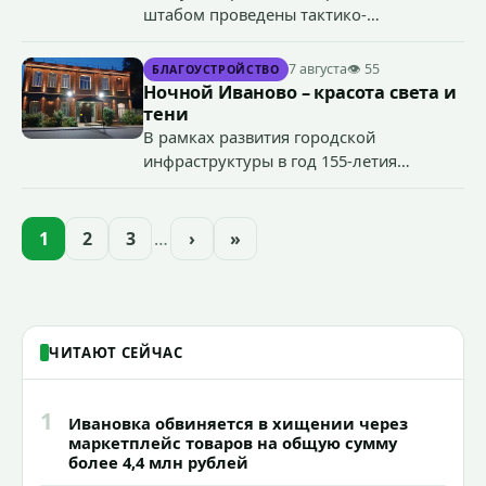
штабом проведены тактико-
специальные учения по пресечению
террористического акта на объекте
7 августа
👁 55
БЛАГОУСТРОЙСТВО
органов государственной власти.
Ночной Иваново – красота света и
«Гроза-2026».
тени
В рамках развития городской
инфраструктуры в год 155-летия
Иванова приступили городские власти
приступили к реализации масштабного
проекта подсветки исторических
1
2
3
…
›
»
зданий, достопримечательностей и
знаковых мест.
ЧИТАЮТ СЕЙЧАС
1
Ивановка обвиняется в хищении через
маркетплейс товаров на общую сумму
более 4,4 млн рублей