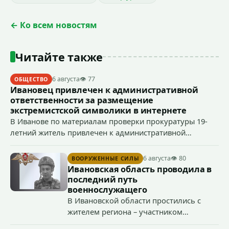
← Ко всем новостям
Читайте также
6 августа
👁 77
ОБЩЕСТВО
Ивановец привлечен к административной
ответственности за размещение
экстремистской символики в интернете
В Иванове по материалам проверки прокуратуры 19-
летний житель привлечен к административной
ответственности по ч. 1 ст. 20.3 КоАП РФ (публичное
демонстрирование символики экстремистской
6 августа
👁 80
ВООРУЖЕННЫЕ СИЛЫ
организации, если эти действия не содержат признаков
Ивановская область проводила в
уголовно наказуемого деяния) за размещение
последний путь
экстремистской символики в сети Интернет.
военнослужащего
В Ивановской области простились с
жителем региона – участником
специальной военной операции