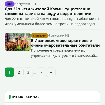
Антоном Тумановым.
6 августа
👁 103
ЖКХ
Для 22 тысяч жителей Кохмы существенно
снижены тарифы на воду и водоотведение
Для 22 тыс. жителей Кохмы плата на водоснабжение с 1
июля уменьшена более чем на треть, на водоотведение
- более чем на 40%, что стало возможным благодаря
началу работы в городе областного предприятия
6 августа
👁 103
КУЛЬТУРА
«Водоканал.
В Ивановском зоопарке новые
очень очаровательные обитатели
Пополнение среди подопечных
учреждения культуры – в Ивановский
зоопарк приехали еще две альпаки из
Ленинградской и Новгородской
областей (самцу - 6 месяцев, самочке —
1
2
3
…
›
»
годик).
ЧИТАЮТ СЕЙЧАС