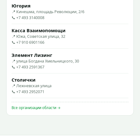
Югория
📍 Кинешма, площадь Революции, 2/6
📞 +7 493 3140008
Касса Взаимопомощи
📍 Южа, Советская улица, 32
📞 +7 910 6901166
Элемент Лизинг
📍 улица Богдана Хмельницкого, 30
📞 +7 493 2591367
Столички
📍 Лежневская улица
📞 +7 493 2952071
Все организации области →