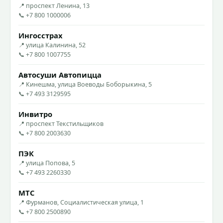
📍 проспект Ленина, 13
📞 +7 800 1000006
Ингосстрах
📍 улица Калинина, 52
📞 +7 800 1007755
Автосуши Автопицца
📍 Кинешма, улица Воеводы Боборыкина, 5
📞 +7 493 3129595
Инвитро
📍 проспект Текстильщиков
📞 +7 800 2003630
ПЭК
📍 улица Попова, 5
📞 +7 493 2260330
МТС
📍 Фурманов, Социалистическая улица, 1
📞 +7 800 2500890