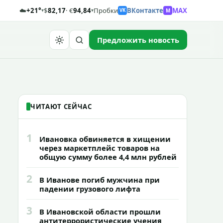
☁️
+21°
$
82,17
· €
94,84
Пробки
ВКонтакте
MAX
M
▾
▾
VK
Предложить новость
Найти
ЧИТАЮТ СЕЙЧАС
1
Ивановка обвиняется в хищении
через маркетплейс товаров на
общую сумму более 4,4 млн рублей
2
В Иванове погиб мужчина при
падении грузового лифта
3
В Ивановской области прошли
антитеррористические учения