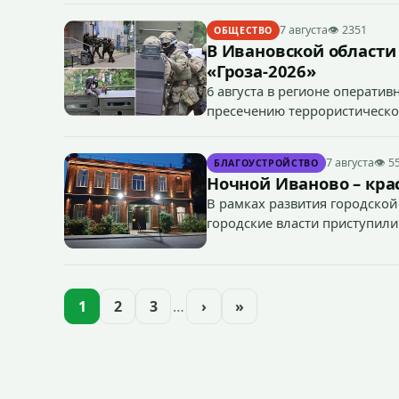
7 августа
👁 2351
ОБЩЕСТВО
В Ивановской области
«Гроза-2026»
6 августа в регионе операти
пресечению террористическог
«Гроза-2026».
7 августа
👁 5
БЛАГОУСТРОЙСТВО
Ночной Иваново – крас
В рамках развития городской
городские власти приступили
зданий, достопримечательнос
1
2
3
…
›
»