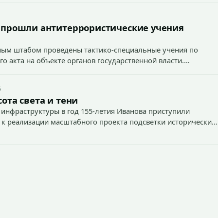
 прошли антитеррористические учения
вным штабом проведены тактико-специальные учения по
о акта на объекте органов государственной власти.
5
ота света и тени
 инфраструктуры в год 155-летия Иванова приступили
 к реализации масштабного проекта подсветки исторических
тей и знаковых мест.