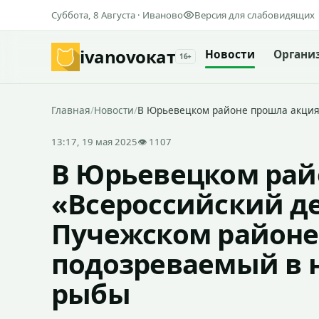
Суббота, 8 Августа · Иваново
Версия для слабовидящих
ivanovo
кат
Новости
Органи
16+
Главная
/
Новости
/
В Юрьевецком районе прошла акция 
13:17, 19 мая 2025
👁 1107
В Юрьевецком рай
«Всероссийский де
Пучежском районе
подозреваемый в 
рыбы