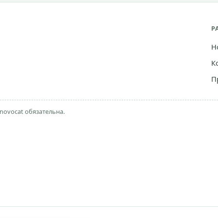
Р
Н
К
П
novocat обязательна.