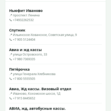
Ньюфит Иваново
📍 проспект Ленина
📞 +74932262532
Спутник
📍 Ильинское-Хованское, Советская улица, 9
📞 +7 905 5124404
Авиа и жд кассы
📍 улица Островского, 33
📞 +7 980 7369335
Пятёрочка
📍 улица Генерала Хлебникова
📞 +7 800 5555505
Авиа, Жд кассы. Визовый отдел
📍 Иваново, Кохомское шоссе, 1Д
📞 +7 915 8445652
АВИА, жд, автобусные кассы.