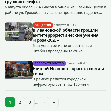
грузового лифта
6 августа около 17:40 часов в одном из швейных цехов в
районе ул. Громобоя в Иванове произошло падение
грузового лифта в районе 3-го этажа.
7 августа
👁 2335
ОБЩЕСТВО
В Ивановской области прошли
антитеррористические учения
«Гроза-2026»
6 августа в регионе оперативным
штабом проведены тактико-
специальные учения по пресечению
террористического акта на объекте
7 августа
👁 47
БЛАГОУСТРОЙСТВО
органов государственной власти.
Ночной Иваново – красота света и
«Гроза-2026».
тени
В рамках развития городской
инфраструктуры в год 155-летия
Иванова приступили городские власти
приступили к реализации масштабного
проекта подсветки исторических
1
2
3
…
›
»
зданий, достопримечательностей и