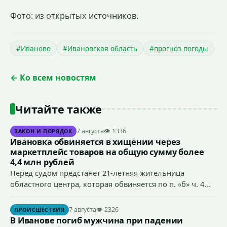
Фото: из открытых источников.
#Иваново
#Ивановская область
#прогноз погоды
← Ко всем новостям
Читайте также
7 августа
👁 1336
ЗАКОН И ПОРЯДОК
Ивановка обвиняется в хищении через
маркетплейс товаров на общую сумму более
4,4 млн рублей
Перед судом предстанет 21-летняя жительница
областного центра, которая обвиняется по п. «б» ч. 4
ст.158 УК РФ (кража) - в хищении товаров на общую
сумму более 4,4 млн рублей через маркетплейс.
7 августа
👁 2326
ПРОИСШЕСТВИЯ
В Иванове погиб мужчина при падении