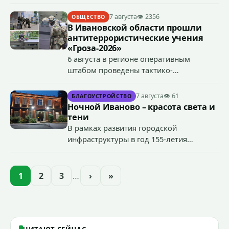
грузового лифта в районе 3-го этажа.
7 августа
👁 2356
ОБЩЕСТВО
В Ивановской области прошли
антитеррористические учения
«Гроза-2026»
6 августа в регионе оперативным
штабом проведены тактико-
специальные учения по пресечению
террористического акта на объекте
7 августа
👁 61
БЛАГОУСТРОЙСТВО
органов государственной власти.
Ночной Иваново – красота света и
«Гроза-2026».
тени
В рамках развития городской
инфраструктуры в год 155-летия
Иванова приступили городские власти
приступили к реализации масштабного
проекта подсветки исторических
1
2
3
…
›
»
зданий, достопримечательностей и
знаковых мест.