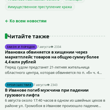
#имущественное преступление кража
← Ко всем новостям
Читайте также
7 августа
👁 2334
ЗАКОН И ПОРЯДОК
Ивановка обвиняется в хищении через
маркетплейс товаров на общую сумму более
4,4 млн рублей
Перед судом предстанет 21-летняя жительница
областного центра, которая обвиняется по п. «б» ч. 4
ст.158 УК РФ (кража) - в хищении товаров на общую
сумму более 4,4 млн рублей через маркетплейс.
7 августа
👁 2343
ПРОИСШЕСТВИЯ
В Иванове погиб мужчина при падении
грузового лифта
6 августа около 17:40 часов в одном из швейных цехов в
районе ул. Громобоя в Иванове произошло падение