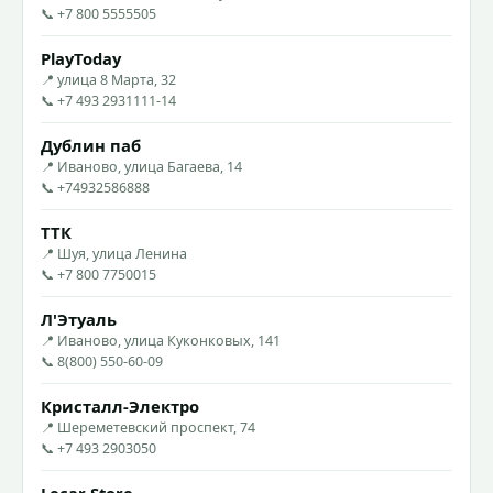
📞 +7 800 5555505
PlayToday
📍 улица 8 Марта, 32
📞 +7 493 2931111-14
Дублин паб
📍 Иваново, улица Багаева, 14
📞 +74932586888
ТТК
📍 Шуя, улица Ленина
📞 +7 800 7750015
Л'Этуаль
📍 Иваново, улица Куконковых, 141
📞 8(800) 550-60-09
Кристалл-Электро
📍 Шереметевский проспект, 74
📞 +7 493 2903050
Lecar Store